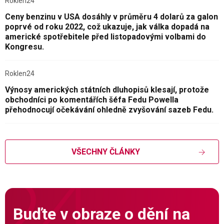
Roklen24
Ceny benzinu v USA dosáhly v průměru 4 dolarů za galon
poprvé od roku 2022, což ukazuje, jak válka dopadá na
americké spotřebitele před listopadovými volbami do
Kongresu.
Roklen24
Výnosy amerických státních dluhopisů klesají, protože
obchodníci po komentářích šéfa Fedu Powella
přehodnocují očekávání ohledně zvyšování sazeb Fedu.
VŠECHNY ČLÁNKY
Buďte v obraze o dění na