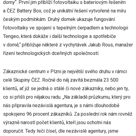
domy“. První jim přiblíží fotovoltaiku s bateriovým řešením
a ČEZ Battery Box, což je unikátní řešení vytvořené na míru
českým podmínkám. Druhý domek ukazuje fungování
fotovoltaiky ve spojení s tepelným čerpadlem a technologii
Tengeo, která dokáže i další technologie a spotřebiče
v domě,“ přibližuje některé z vychytávek Jakub Rous, manažer
řízení technologických dceřiných společností.
Zákaznické centrum v Plzni je největší svého druhu v rámci
celé Skupiny ČEZ. Ročně do něj zavítá bezmála 23 500
klientů, ať již se jedná o stálé či nové zákazníky, nebo jen ty,
co si přišli pro nějakou radu. „Na základě průzkumu, který pro
nás připravila nezávislá agentura, je s námi dlouhodobě
spokojeno 96 procent zákazníků. Za poslední rok nám rovněž
výrazně narostl počet klientů, kteří jsou ochotni nás
doporučit. Tedy řečí čísel, dle nezávislé agentury, jsme