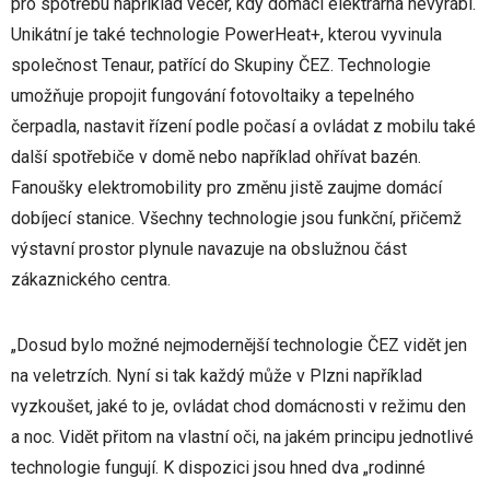
pro spotřebu například večer, kdy domácí elektrárna nevyrábí.
Unikátní je také technologie PowerHeat+, kterou vyvinula
společnost Tenaur, patřící do Skupiny ČEZ. Technologie
umožňuje propojit fungování fotovoltaiky a tepelného
čerpadla, nastavit řízení podle počasí a ovládat z mobilu také
další spotřebiče v domě nebo například ohřívat bazén.
Fanoušky elektromobility pro změnu jistě zaujme domácí
dobíjecí stanice. Všechny technologie jsou funkční, přičemž
výstavní prostor plynule navazuje na obslužnou část
zákaznického centra.
„Dosud bylo možné nejmodernější technologie ČEZ vidět jen
na veletrzích. Nyní si tak každý může v Plzni například
vyzkoušet, jaké to je, ovládat chod domácnosti v režimu den
a noc. Vidět přitom na vlastní oči, na jakém principu jednotlivé
technologie fungují. K dispozici jsou hned dva „rodinné