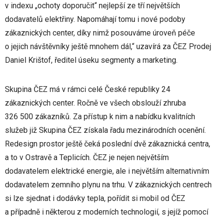
v indexu „ochoty doporučit“ nejlepší ze tří největších
dodavatelů elektřiny. Napomáhají tomu i nové podoby
zákaznických center, díky nimž posouváme úroveň péče
o jejich návštěvníky ještě mnohem dál,“ uzavírá za ČEZ Prodej
Daniel Krištof, ředitel úseku segmenty a marketing.
Skupina ČEZ má v rámci celé České republiky 24
zákaznických center. Ročně ve všech obslouží zhruba
326 500 zákazníků. Za přístup k nim a nabídku kvalitních
služeb již Skupina ČEZ získala řadu mezinárodních ocenění.
Redesign prostor ještě čeká poslední dvě zákaznická centra,
a to v Ostravě a Teplicích. ČEZ je nejen největším
dodavatelem elektrické energie, ale i největším alternativním
dodavatelem zemního plynu na trhu. V zákaznických centrech
si lze sjednat i dodávky tepla, pořídit si mobil od ČEZ
a případně i některou z moderních technologií, s jejíž pomocí