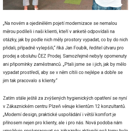
„Na novém a ojedinělém pojetí modernizace se nemalou
měrou podíleli i naši klienti, kteří v anketě odpovídali na
otázky, jak by podle nich měly prostory vypadat, co by do nich
přidali, případně vylepšili,“ říká Jan Foubík, ředitel útvaru pro
prodej a obsluhu ČEZ Prodej. Samozřejmě nebyly opomenuty
ani připomínky zaměstnanců. „Ptali jsme se i jich, jak by mělo
vypadat prostředí, aby se v něm cítili co nejlépe a dobře se
jim tak pracovalo s klienty.“
Zatím stále ještě za zvýšených hygienických opatření se nyní
v Zákaznickém centru Plzeň věnuje klientům 12 konzultantů.
„Moderní design, praktické uspořádání i větší komfort je
přínosem nejen pro klienty, ale i pro nás. Nová podoba nám
umožňuje spolupracovat se zákazníky aktivněji než tomu bylo