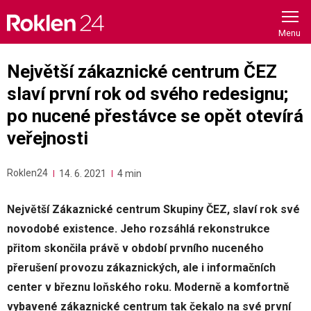
Skip
to
content
Největší zákaznické centrum ČEZ
slaví první rok od svého redesignu;
po nucené přestávce se opět otevírá
veřejnosti
Roklen24
14. 6. 2021
4 min
Největší Zákaznické centrum Skupiny ČEZ, slaví rok své
novodobé existence. Jeho rozsáhlá rekonstrukce
přitom skončila právě v období prvního nuceného
přerušení provozu zákaznických, ale i informačních
center v březnu loňského roku. Moderně a komfortně
vybavené zákaznické centrum tak čekalo na své první