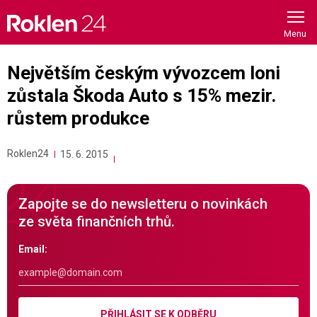
Skip
to
content
Největším českým vývozcem loni
zůstala Škoda Auto s 15% mezir.
růstem produkce
Roklen24
15. 6. 2015
Zapojte se do newsletteru o novinkách
ze světa finančních trhů.
Email:
PŘIHLÁSIT SE K ODBĚRU