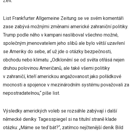
Zeit.
List Frankfurter Allgemeine Zeitung se ve svém komentáři
zase zabývá možnými změnami americké zahraniční politiky.
Trump podle něho v kampani nasliboval všechno možné,
společným jmenovatelem jeho slibů ale bylo větší uzavření
se Ameriky do sebe, ať už jde o otázky bezpečnosti,
obchodu nebo klimatu. „Odklonění se od světa otřásá nejen
druhou polovinou Američanů, ale také všemi politiky
v zahraničí, kteří americkou angažovanost jako pořádkové
mocnosti a spojence v mezinárodním systému považovali za
nepostradatelnou,“ píše list.
Výsledky amerických voleb se rozsáhle zabývají i další
německé deníky. Tagesspiegel si na titulní straně klade
otázku: „Máme se teď bát?“, zatímco nejčtenější deník Bild