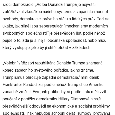
srdci demokracie. „Volba Donalda Trumpa je největší
zatěžkávací zkouškou našeho systému a západních hodnot
svobody, demokracie, právního státu a lidských práv. Teď se
ukáže, jak silné jsou seberegulační mechanismy moderních
svobodných společností,“ je přesvědčen list, podle něhož
půjde o to, zda je silnější občanská společnost, nebo muž,
který vystupuje, jako by jí chtěl otřást v základech.
„Volební vítězství republikána Donalda Trumpa znamená
konec západního světového pořádku, jak ho známe.
Trumpismus ohrožuje západní demokracie,“ míní deník
Frankfurter Rundschau, podle něhož Trump chce Ameriku
zásadně změnit. Evropští politici by si podle listu měli vzít
poučení z porážky demokratky Hillary Clintonové a najít
přesvědčivější odpovědi na ekonomické a sociální problémy
společnosti, jinak nebudou schopni dělat Trumpovi protiváhu.