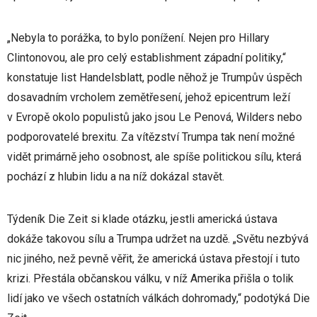
„Nebyla to porážka, to bylo ponížení. Nejen pro Hillary
Clintonovou, ale pro celý establishment západní politiky,“
konstatuje list Handelsblatt, podle něhož je Trumpův úspěch
dosavadním vrcholem zemětřesení, jehož epicentrum leží
v Evropě okolo populistů jako jsou Le Penová, Wilders nebo
podporovatelé brexitu. Za vítězství Trumpa tak není možné
vidět primárně jeho osobnost, ale spíše politickou sílu, která
pochází z hlubin lidu a na níž dokázal stavět.
Týdeník Die Zeit si klade otázku, jestli americká ústava
dokáže takovou sílu a Trumpa udržet na uzdě. „Světu nezbývá
nic jiného, než pevně věřit, že americká ústava přestojí i tuto
krizi. Přestála občanskou válku, v níž Amerika přišla o tolik
lidí jako ve všech ostatních válkách dohromady,“ podotýká Die