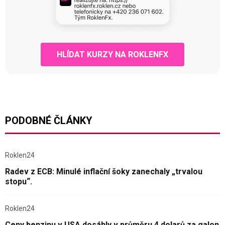
HLÍDAT KURZY NA ROKLENFX
PODOBNÉ ČLÁNKY
Roklen24
Radev z ECB: Minulé inflační šoky zanechaly „trvalou
stopu“.
Roklen24
Ceny benzinu v USA dosáhly v průměru 4 dolarů za galon