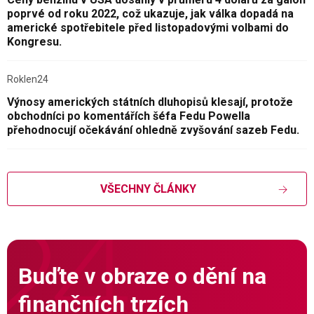
poprvé od roku 2022, což ukazuje, jak válka dopadá na
americké spotřebitele před listopadovými volbami do
Kongresu.
Roklen24
Výnosy amerických státních dluhopisů klesají, protože
obchodníci po komentářích šéfa Fedu Powella
přehodnocují očekávání ohledně zvyšování sazeb Fedu.
VŠECHNY ČLÁNKY
Buďte v obraze o dění na
finančních trzích