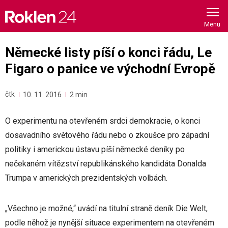
Skip
to
content
Německé listy píší o konci řádu, Le
Figaro o panice ve východní Evropě
čtk
10. 11. 2016
2 min
O experimentu na otevřeném srdci demokracie, o konci
dosavadního světového řádu nebo o zkoušce pro západní
politiky i americkou ústavu píší německé deníky po
nečekaném vítězství republikánského kandidáta Donalda
Trumpa v amerických prezidentských volbách.
„Všechno je možné,“ uvádí na titulní straně deník Die Welt,
podle něhož je nynější situace experimentem na otevřeném