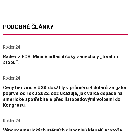
PODOBNÉ ČLÁNKY
Roklen24
Radev z ECB: Minulé inflační šoky zanechaly „trvalou
stopu“.
Roklen24
Ceny benzinu v USA dosáhly v průměru 4 dolarů za galon
poprvé od roku 2022, což ukazuje, jak válka dopadá na
americké spotřebitele před listopadovými volbami do
Kongresu.
Roklen24
Výnosy amerických státních dluhopisů klesají, protože