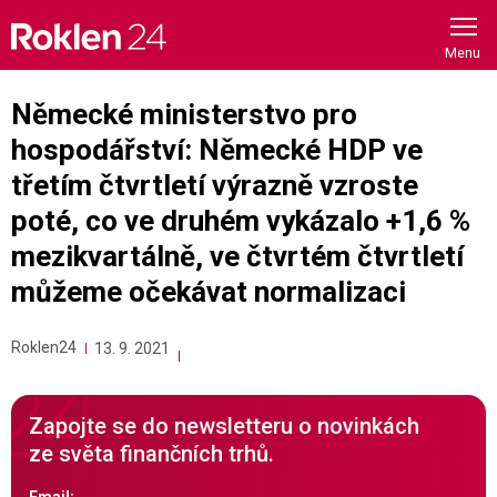
Skip
to
content
Německé ministerstvo pro
hospodářství: Německé HDP ve
třetím čtvrtletí výrazně vzroste
poté, co ve druhém vykázalo +1,6 %
mezikvartálně, ve čtvrtém čtvrtletí
můžeme očekávat normalizaci
Roklen24
13. 9. 2021
Zapojte se do newsletteru o novinkách
ze světa finančních trhů.