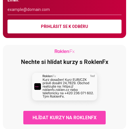
Email:
PŘIHLÁSIT SE K ODBĚRU
Nechte si hlídat kurzy s RoklenFx
HLÍDAT KURZY NA ROKLENFX