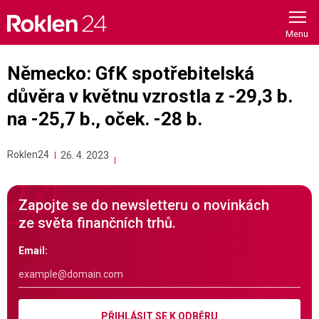
Skip
to
content
Německo: GfK spotřebitelská
důvěra v květnu vzrostla z -29,3 b.
na -25,7 b., oček. -28 b.
Roklen24
26. 4. 2023
Zapojte se do newsletteru o novinkách
ze světa finančních trhů.
Email:
PŘIHLÁSIT SE K ODBĚRU