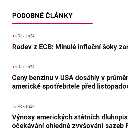
PODOBNÉ ČLÁNKY
Roklen24
Radev z ECB: Minulé inflační šoky za
Roklen24
Ceny benzinu v USA dosáhly v průměru
americké spotřebitele před listopad
Roklen24
Výnosy amerických státních dluhopis
očekávání ohledně zvyšování sazeb 