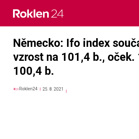
Skip
to
content
Německo: Ifo index sou
vzrost na 101,4 b., oček.
100,4 b.
Roklen24
25. 8. 2021