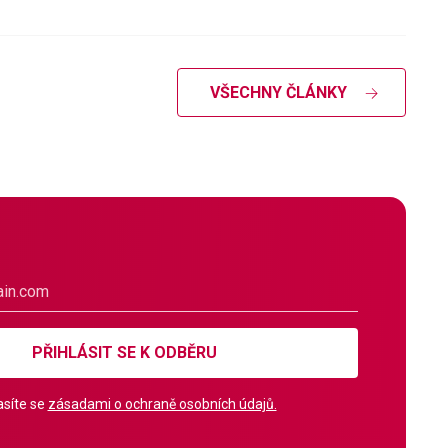
VŠECHNY ČLÁNKY
PŘIHLÁSIT SE K ODBĚRU
síte se
zásadami o ochraně osobních údajů.