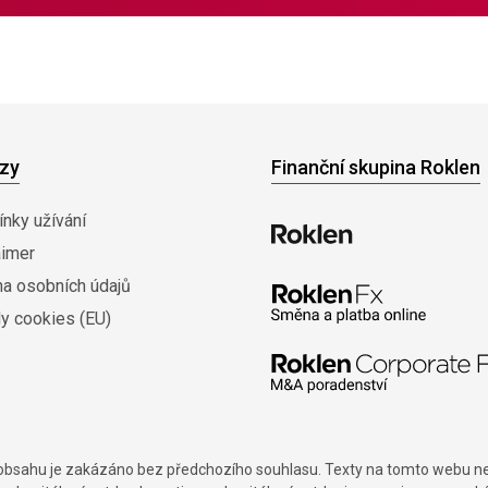
zy
Finanční skupina Roklen
nky užívání
aimer
na osobních údajů
y cookies (EU)
í obsahu je zakázáno bez předchozího souhlasu. Texty na tomto webu nes