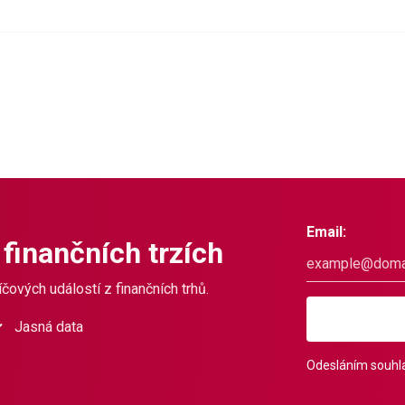
Email:
 finančních trzích
čových událostí z finančních trhů.
Jasná data
Odesláním souhla