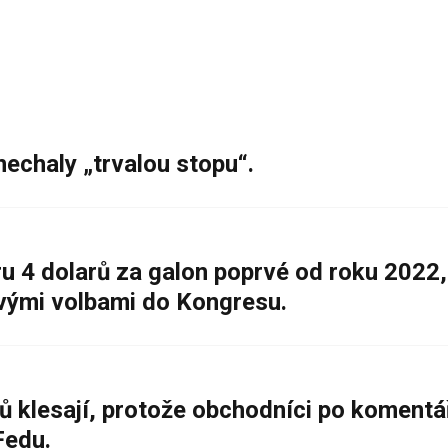
nechaly „trvalou stopu“.
 4 dolarů za galon poprvé od roku 2022,
ovými volbami do Kongresu.
ů klesají, protože obchodníci po komentá
Fedu.