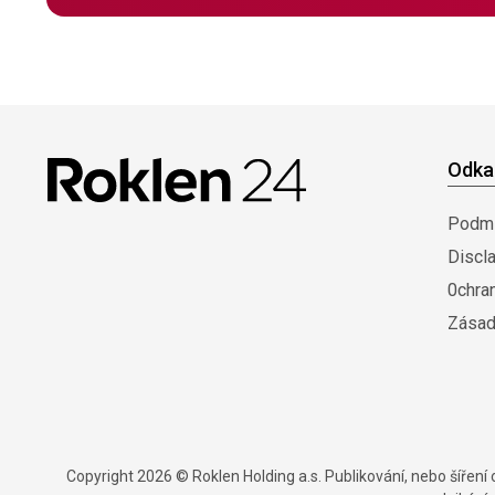
Odka
Podmí
Discl
0chra
Zásad
Copyright 2026 © Roklen Holding a.s. Publikování, nebo šířen