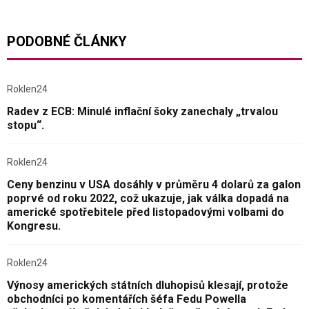
PODOBNÉ ČLÁNKY
Roklen24
Radev z ECB: Minulé inflační šoky zanechaly „trvalou
stopu“.
Roklen24
Ceny benzinu v USA dosáhly v průměru 4 dolarů za galon
poprvé od roku 2022, což ukazuje, jak válka dopadá na
americké spotřebitele před listopadovými volbami do
Kongresu.
Roklen24
Výnosy amerických státních dluhopisů klesají, protože
obchodníci po komentářích šéfa Fedu Powella