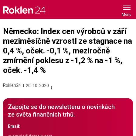
Skip
to
content
Německo: Index cen výrobců v září
meziměsíčně vzrostl ze stagnace na
0,4 %, oček. -0,1 %, meziročně
zmírnění poklesu z -1,2 % na -1 %,
oček. -1,4 %
Roklen24
20. 10. 2020
Zapojte se do newsletteru o novinkách
ze světa finančních trhů.
Email: