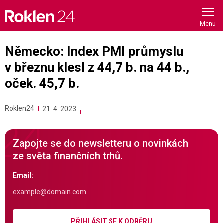
Skip
to
content
Německo: Index PMI průmyslu
v březnu klesl z 44,7 b. na 44 b.,
oček. 45,7 b.
Roklen24
21. 4. 2023
Zapojte se do newsletteru o novinkách
ze světa finančních trhů.
Email:
PŘIHLÁSIT SE K ODBĚRU