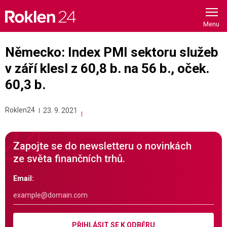
Skip
to
content
Německo: Index PMI sektoru služeb
v září klesl z 60,8 b. na 56 b., oček.
60,3 b.
Roklen24
23. 9. 2021
Zapojte se do newsletteru o novinkách
ze světa finančních trhů.
Email:
PŘIHLÁSIT SE K ODBĚRU