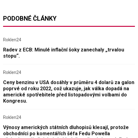
PODOBNÉ ČLÁNKY
Roklen24
Radev z ECB: Minulé inflační šoky zanechaly „trvalou
stopu“.
Roklen24
Ceny benzinu v USA dosáhly v průměru 4 dolarů za galon
poprvé od roku 2022, což ukazuje, jak válka dopadá na
americké spotřebitele před listopadovými volbami do
Kongresu.
Roklen24
Výnosy amerických státních dluhopisů klesají, protože
obchodníci po komentářích šéfa Fedu Powella