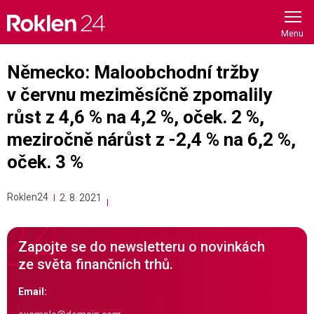
Skip
to
content
Německo: Maloobchodní tržby
v červnu meziměsíčně zpomalily
růst z 4,6 % na 4,2 %, oček. 2 %,
meziročně nárůst z -2,4 % na 6,2 %,
oček. 3 %
Roklen24
2. 8. 2021
Zapojte se do newsletteru o novinkách
ze světa finančních trhů.
Email: