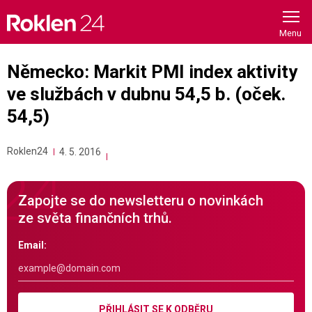
Skip
to
content
Německo: Markit PMI index aktivity
ve službách v dubnu 54,5 b. (oček.
54,5)
Roklen24
4. 5. 2016
Zapojte se do newsletteru o novinkách
ze světa finančních trhů.
Email:
PŘIHLÁSIT SE K ODBĚRU