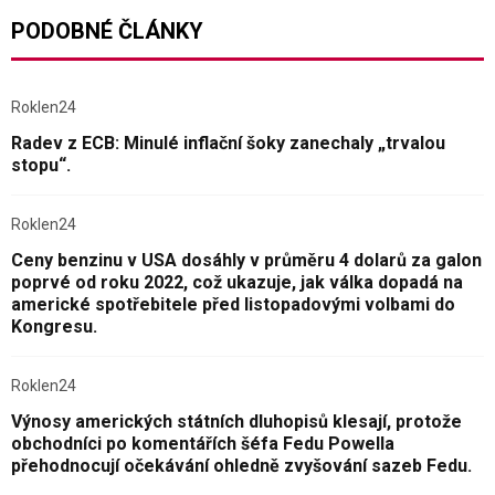
PODOBNÉ ČLÁNKY
Roklen24
Radev z ECB: Minulé inflační šoky zanechaly „trvalou
stopu“.
Roklen24
Ceny benzinu v USA dosáhly v průměru 4 dolarů za galon
poprvé od roku 2022, což ukazuje, jak válka dopadá na
americké spotřebitele před listopadovými volbami do
Kongresu.
Roklen24
Výnosy amerických státních dluhopisů klesají, protože
obchodníci po komentářích šéfa Fedu Powella
přehodnocují očekávání ohledně zvyšování sazeb Fedu.