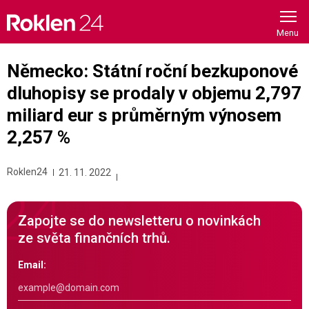
Skip
to
content
Německo: Státní roční bezkuponové
dluhopisy se prodaly v objemu 2,797
miliard eur s průměrným výnosem
2,257 %
Roklen24
21. 11. 2022
Zapojte se do newsletteru o novinkách
ze světa finančních trhů.
Email: