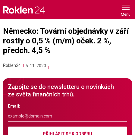
Skip
to
content
Německo: Tovární objednávky v září
rostly o 0,5 % (m/m) oček. 2 %,
předch. 4,5 %
Roklen24
5. 11. 2020
Zapojte se do newsletteru o novinkách
ze světa finančních trhů.
Email:
PŘIHLÁSIT SE K ODBĚRU