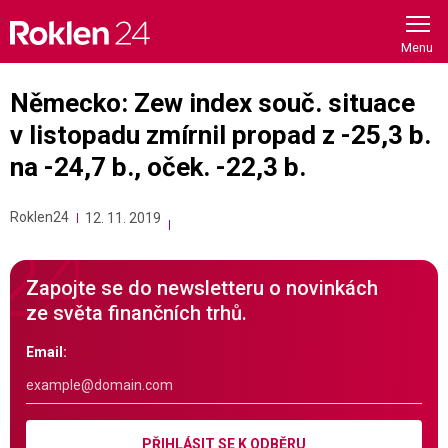
Skip
to
content
Německo: Zew index souč. situace
v listopadu zmírnil propad z -25,3 b.
na -24,7 b., oček. -22,3 b.
Roklen24
12. 11. 2019
Zapojte se do newsletteru o novinkách
ze světa finančních trhů.
Email:
PŘIHLÁSIT SE K ODBĚRU