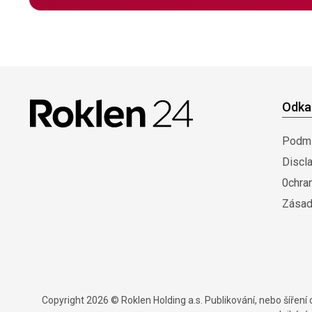
Odka
Podmí
Discl
0chra
Zásad
Copyright 2026 © Roklen Holding a.s. Publikování, nebo šířen