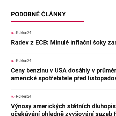
PODOBNÉ ČLÁNKY
Roklen24
Radev z ECB: Minulé inflační šoky za
Roklen24
Ceny benzinu v USA dosáhly v průměru
americké spotřebitele před listopad
Roklen24
Výnosy amerických státních dluhopis
očekávání ohledně zvyšování sazeb 