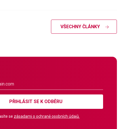
VŠECHNY ČLÁNKY
PŘIHLÁSIT SE K ODBĚRU
síte se
zásadami o ochraně osobních údajů.