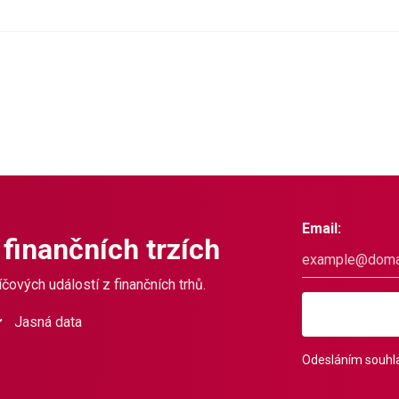
Email:
 finančních trzích
čových událostí z finančních trhů.
Jasná data
Odesláním souhla