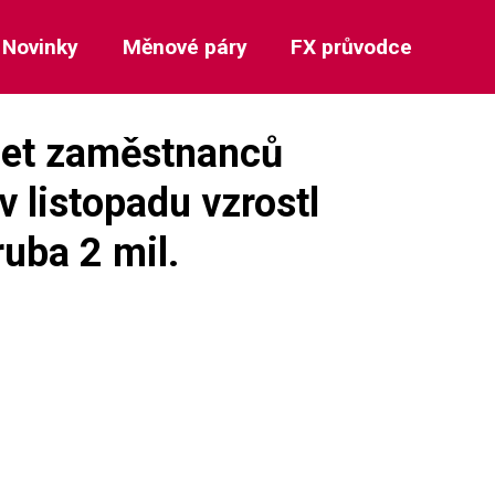
Novinky
Měnové páry
FX průvodce
očet zaměstnanců
v listopadu vzrostl
ruba 2 mil.