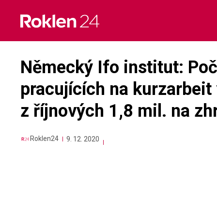
Skip
to
content
Německý Ifo institut: P
pracujících na kurzarbeit 
z říjnových 1,8 mil. na zh
Roklen24
9. 12. 2020