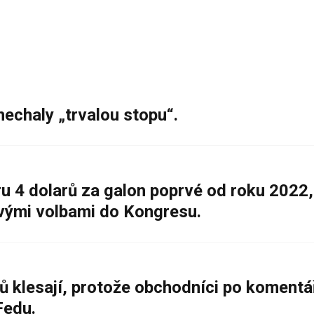
nechaly „trvalou stopu“.
 4 dolarů za galon poprvé od roku 2022,
ovými volbami do Kongresu.
ů klesají, protože obchodníci po komentá
Fedu.