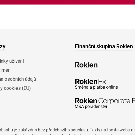
zy
Finanční skupina Roklen
nky užívání
aimer
na osobních údajů
y cookies (EU)
í obsahu je zakázáno bez předchozího souhlasu. Texty na tomto webu nes