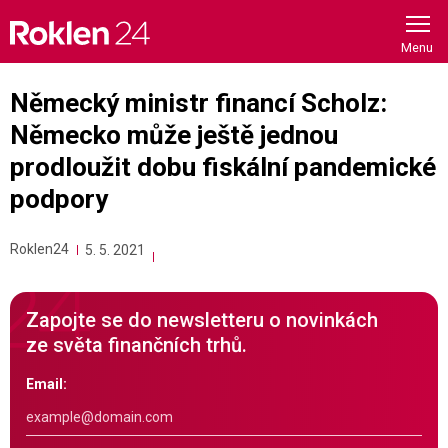
Skip
to
content
Německý ministr financí Scholz:
Německo může ještě jednou
prodloužit dobu fiskální pandemické
podpory
Roklen24
5. 5. 2021
Zapojte se do newsletteru o novinkách
ze světa finančních trhů.
Email: