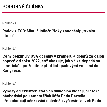
PODOBNÉ ČLÁNKY
Roklen24
Radev z ECB: Minulé inflační šoky zanechaly „trvalou
stopu“.
Roklen24
Ceny benzinu v USA dosáhly v průměru 4 dolarů za galon
poprvé od roku 2022, což ukazuje, jak válka dopadá na
americké spotřebitele před listopadovými volbami do
Kongresu.
Roklen24
Výnosy amerických státních dluhopisů klesají, protože
obchodníci po komentářích šéfa Fedu Powella
přehodnocují očekávání ohledně zvyšování sazeb Fedu.