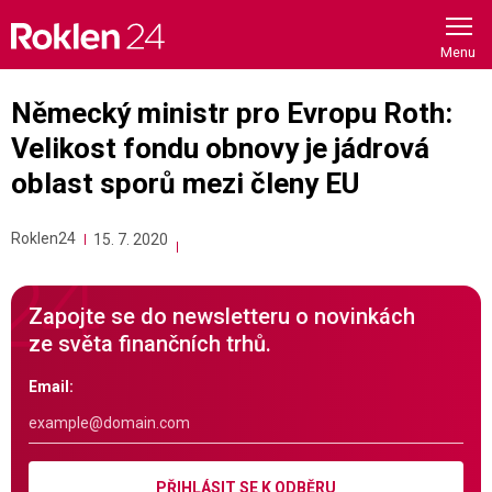
Skip
to
content
Německý ministr pro Evropu Roth:
Velikost fondu obnovy je jádrová
oblast sporů mezi členy EU
Roklen24
15. 7. 2020
Zapojte se do newsletteru o novinkách
ze světa finančních trhů.
Email:
PŘIHLÁSIT SE K ODBĚRU