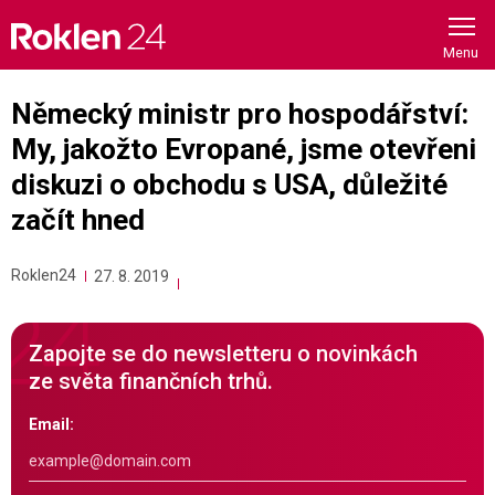
Skip
to
content
Německý ministr pro hospodářství:
My, jakožto Evropané, jsme otevřeni
diskuzi o obchodu s USA, důležité
začít hned
Roklen24
27. 8. 2019
Zapojte se do newsletteru o novinkách
ze světa finančních trhů.
Email: