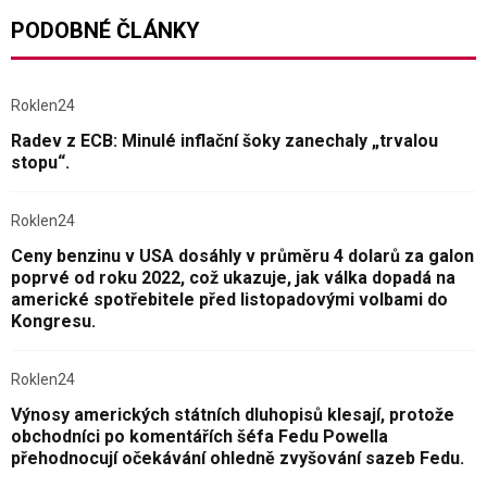
PODOBNÉ ČLÁNKY
Roklen24
Radev z ECB: Minulé inflační šoky zanechaly „trvalou
stopu“.
Roklen24
Ceny benzinu v USA dosáhly v průměru 4 dolarů za galon
poprvé od roku 2022, což ukazuje, jak válka dopadá na
americké spotřebitele před listopadovými volbami do
Kongresu.
Roklen24
Výnosy amerických státních dluhopisů klesají, protože
obchodníci po komentářích šéfa Fedu Powella
přehodnocují očekávání ohledně zvyšování sazeb Fedu.