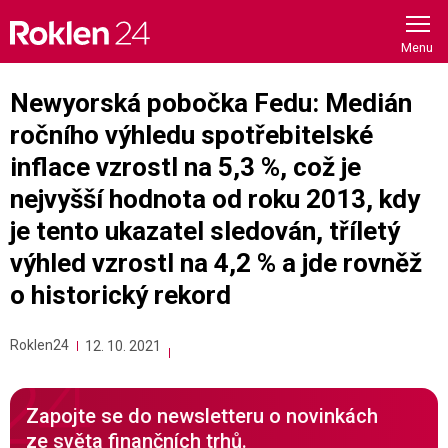
Skip
to
content
Newyorská pobočka Fedu: Medián
ročního výhledu spotřebitelské
inflace vzrostl na 5,3 %, což je
nejvyšší hodnota od roku 2013, kdy
je tento ukazatel sledován, tříletý
výhled vzrostl na 4,2 % a jde rovněž
o historický rekord
Roklen24
12. 10. 2021
Zapojte se do newsletteru o novinkách
ze světa finančních trhů.