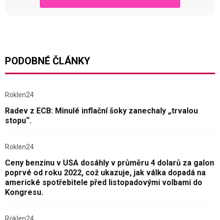
PODOBNÉ ČLÁNKY
Roklen24
Radev z ECB: Minulé inflační šoky zanechaly „trvalou
stopu“.
Roklen24
Ceny benzinu v USA dosáhly v průměru 4 dolarů za galon
poprvé od roku 2022, což ukazuje, jak válka dopadá na
americké spotřebitele před listopadovými volbami do
Kongresu.
Roklen24