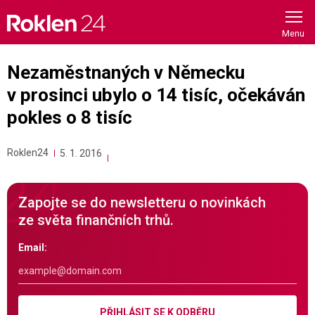
Skip
to
content
Nezaměstnaných v Německu
v prosinci ubylo o 14 tisíc, očekáván
pokles o 8 tisíc
Roklen24
5. 1. 2016
Zapojte se do newsletteru o novinkách
ze světa finančních trhů.
Email:
PŘIHLÁSIT SE K ODBĚRU