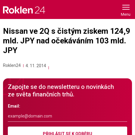
Skip
to
content
Nissan ve 2Q s čistým ziskem 124,9
mld. JPY nad očekáváním 103 mld.
JPY
Roklen24
4. 11. 2014
Zapojte se do newsletteru o novinkách
ze světa finančních trhů.
Email:
PŘIHLÁSIT SE K ODBĚRU