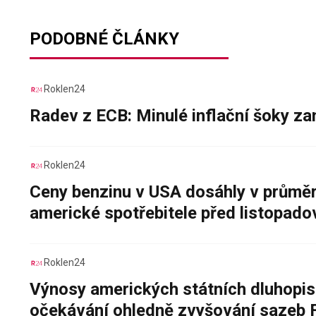
PODOBNÉ ČLÁNKY
Roklen24
Radev z ECB: Minulé inflační šoky za
Roklen24
Ceny benzinu v USA dosáhly v průměru
americké spotřebitele před listopad
Roklen24
Výnosy amerických státních dluhopis
očekávání ohledně zvyšování sazeb 