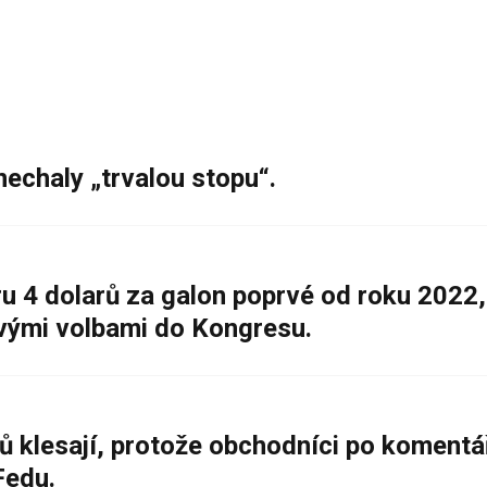
nechaly „trvalou stopu“.
 4 dolarů za galon poprvé od roku 2022,
ovými volbami do Kongresu.
ů klesají, protože obchodníci po komentá
Fedu.