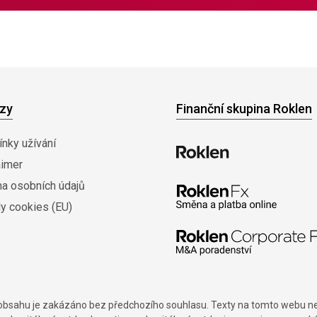
zy
Finanční skupina Roklen
nky užívání
aimer
na osobních údajů
y cookies (EU)
í obsahu je zakázáno bez předchozího souhlasu. Texty na tomto webu nes