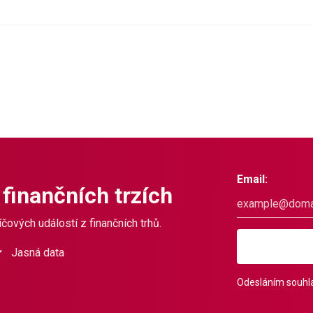
Email:
 finančních trzích
čových událostí z finančních trhů.
Jasná data
Odesláním souhla