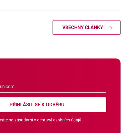
VŠECHNY ČLÁNKY
PŘIHLÁSIT SE K ODBĚRU
síte se
zásadami o ochraně osobních údajů.