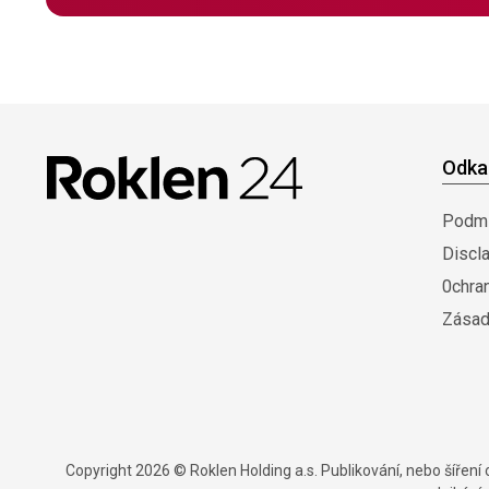
Odka
Podmí
Discl
0chra
Zásad
Copyright 2026 © Roklen Holding a.s. Publikování, nebo šířen