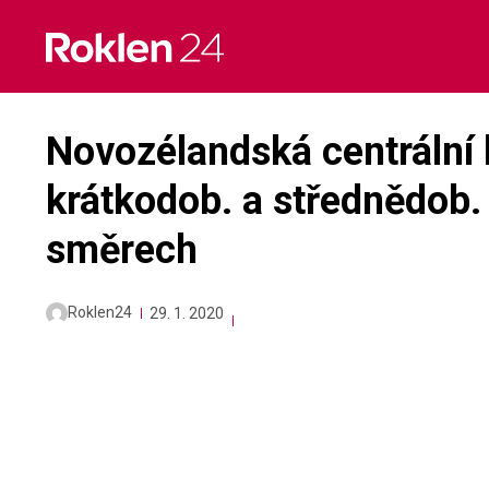
Skip
to
content
Novozélandská centrální 
krátkodob. a střednědob. 
směrech
Roklen24
29. 1. 2020