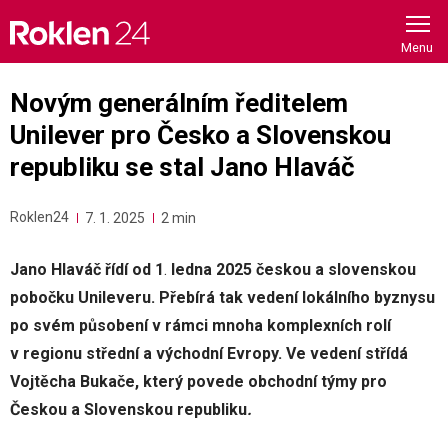
Skip
to
content
Novým generálním ředitelem
Unilever pro Česko a Slovenskou
republiku se stal Jano Hlaváč
Roklen24
7. 1. 2025
2 min
Jano Hlaváč řídí od 1
.
ledna 2025 českou a slovenskou
pobočku Unileveru. Přebírá tak vedení lokálního byznysu
po svém působení v rámci mnoha komplexních rolí
v regionu střední a východní Evropy. Ve vedení střídá
Vojtěcha Bukače, který povede obchodní týmy pro
Českou a Slovenskou republiku
.