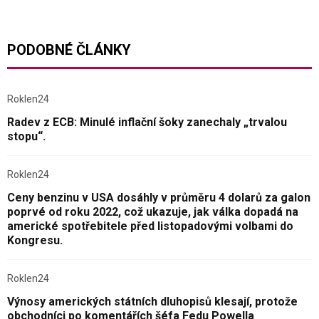
PODOBNÉ ČLÁNKY
Roklen24
Radev z ECB: Minulé inflační šoky zanechaly „trvalou
stopu“.
Roklen24
Ceny benzinu v USA dosáhly v průměru 4 dolarů za galon
poprvé od roku 2022, což ukazuje, jak válka dopadá na
americké spotřebitele před listopadovými volbami do
Kongresu.
Roklen24
Výnosy amerických státních dluhopisů klesají, protože
obchodníci po komentářích šéfa Fedu Powella