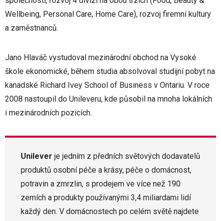
společnosti, rozvoj 4 divizí na obou trzích (Food, Beauty &
Wellbeing, Personal Care, Home Care), rozvoj firemní kultury
a zaměstnanců.
Jano Hlaváč vystudoval mezinárodní obchod na Vysoké
škole ekonomické, během studia absolvoval studijní pobyt na
kanadské Richard Ivey School of Business v Ontariu. V roce
2008 nastoupil do Unileveru, kde působil na mnoha lokálních
i mezinárodních pozicích.
Unilever
je jedním z předních světových dodavatelů
produktů osobní péče a krásy, péče o domácnost,
potravin a zmrzlin, s prodejem ve více než 190
zemích a produkty používanými 3,4 miliardami lidí
každý den. V domácnostech po celém světě najdete