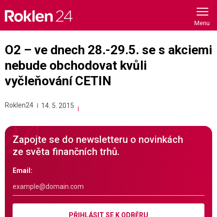
Skip
to
content
O2 – ve dnech 28.-29.5. se s akciemi
nebude obchodovat kvůli
vyčleňování CETIN
Roklen24
14. 5. 2015
Zapojte se do newsletteru o novinkách
ze světa finančních trhů.
Email:
PŘIHLÁSIT SE K ODBĚRU