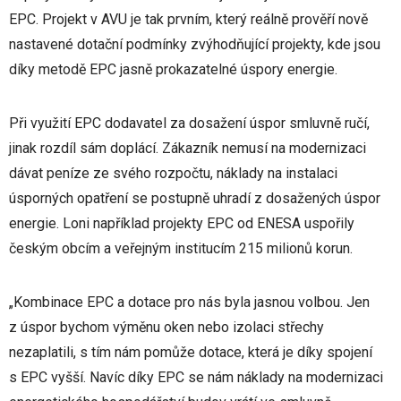
EPC. Projekt v AVU je tak prvním, který reálně prověří nově
nastavené dotační podmínky zvýhodňující projekty, kde jsou
díky metodě EPC jasně prokazatelné úspory energie.
Při využití EPC dodavatel za dosažení úspor smluvně ručí,
jinak rozdíl sám doplácí. Zákazník nemusí na modernizaci
dávat peníze ze svého rozpočtu, náklady na instalaci
úsporných opatření se postupně uhradí z dosažených úspor
energie. Loni například projekty EPC od ENESA uspořily
českým obcím a veřejným institucím 215 milionů korun.
„Kombinace EPC a dotace pro nás byla jasnou volbou. Jen
z úspor bychom výměnu oken nebo izolaci střechy
nezaplatili, s tím nám pomůže dotace, která je díky spojení
s EPC vyšší. Navíc díky EPC se nám náklady na modernizaci