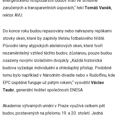
energetického hospodářství budov vrátí ve smluvně
zaručených a transparentních úsporách,“ řekl
Tomáš Vaněk
,
rektor AVU.
Do konce roku budou repasovány nebo nahrazeny replikami
stovky oken, které by zaplnily třetinu fotbalového hřiště.
Původní rámy atypických ateliérových oken, které tvoří
nezaměnitelný vzhled těchto budov, zůstanou, pouze budou
osazeny novými izolačními dvojskly. „Každá historická
budova vyžaduje individuální a ohleduplný přístup. Podobně
tomu bylo například v Národním divadle nebo v Rudolfinu, kde
EPC úspěšně funguje už pátým rokem,“ vysvětlil
Václav
Taubr
, generální ředitel společnosti ENESA.
Akademie výtvarných umění v Praze využívá celkem pět
budov, postavených na přelomu 19. a 20. století. Jedná