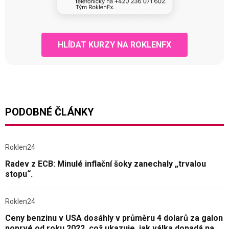
HLÍDAT KURZY NA ROKLENFX
PODOBNÉ ČLÁNKY
Roklen24
Radev z ECB: Minulé inflační šoky zanechaly „trvalou
stopu“.
Roklen24
Ceny benzinu v USA dosáhly v průměru 4 dolarů za galon
poprvé od roku 2022, což ukazuje, jak válka dopadá na