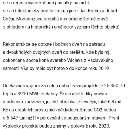
se o registrované kulturní památky, na nichž
se architektonicky podíleli mimo jiné i Jan Kotěra a Josef
Gočár. Modernizace probíhá mimořádně šetrně právě
s ohledem na historický i umělecký význam těchto objektů.
Rekonstrukce se dotkne i bočních dveří na zahradu
a dvoukřídlých dvojitých dveří do ateliéru, kde byla mj.
dokončena socha koně svatého Václava z Václavského
náměstí. Vše by mělo být hotovo do konce roku 2019.
Očekávaná úspora za celou dobu trvání projektu je 25 360 GJ
tepla a 3910 MWh elektřiny. Škola ušetří díky novým
moderním zařízením, jejichž obsluha je levnější, také 6,8 mil.
Kč na ostatních provozních nákladech. Emise CO2 budou
o 6 547 tun nižší v porovnání se současným stavem. První
výsledky projektu budou známy v polovině roku 2020.