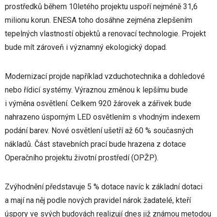
prostředků během 10letého projektu uspoří nejméně 31,6
milionu korun. ENESA toho dosáhne zejména zlepšením
tepelných vlastností objektů a renovací technologie. Projekt
bude mít zároveň i významný ekologický dopad.
Modernizací projde například vzduchotechnika a dohledové
nebo řídicí systémy. Výraznou změnou k lepšímu bude
i výměna osvětlení. Celkem 920 žárovek a zářivek bude
nahrazeno úsporným LED osvětlením s vhodným indexem
podání barev. Nové osvětlení ušetří až 60 % současných
nákladů. Část stavebních prací bude hrazena z dotace
Operačního projektu životní prostředí (OPŽP).
Zvýhodnění představuje 5 % dotace navíc k základní dotaci
a mají na něj podle nových pravidel nárok žadatelé, kteří
úspory ve svých budovách realizují dnes již známou metodou