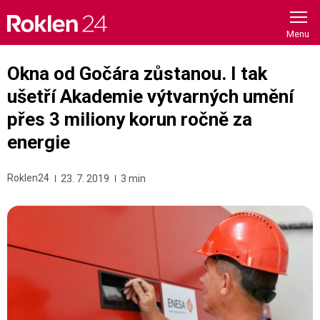
Skip
to
content
Okna od Gočára zůstanou. I tak
ušetří Akademie výtvarných umění
přes 3 miliony korun ročně za
energie
Roklen24
23. 7. 2019
3 min