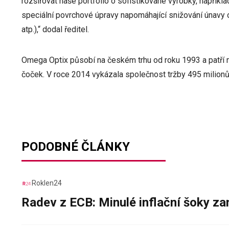
rozšiřovat naše portfolio o sofistikované výrobky, například
speciální povrchové úpravy napomáhající snižování únavy o
atp.),“ dodal ředitel.
Omega Optix působí na českém trhu od roku 1993 a patří m
čoček. V roce 2014 vykázala společnost tržby 495 milionů 
PODOBNÉ ČLÁNKY
Roklen24
Radev z ECB: Minulé inflační šoky za