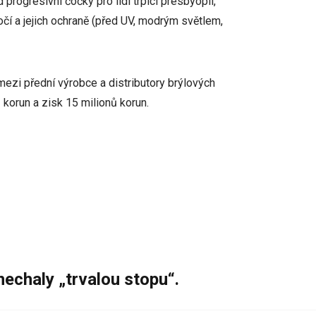
 progresivní čočky pro lidi trpící presbyopií,
čí a jejich ochraně (před UV, modrým světlem,
ezi přední výrobce a distributory brýlových
korun a zisk 15 milionů korun.
nechaly „trvalou stopu“.