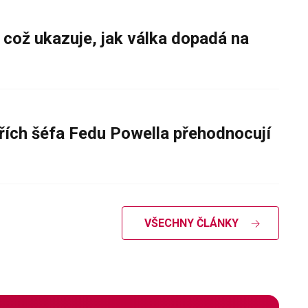
 což ukazuje, jak válka dopadá na
řích šéfa Fedu Powella přehodnocují
VŠECHNY ČLÁNKY