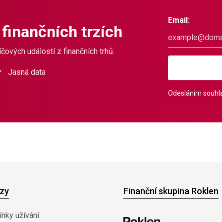
Email:
 finančních trzích
čových událostí z finančních trhů.
Jasná data
Odesláním souhla
zy
Finanční skupina Roklen
nky užívání