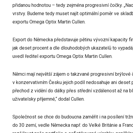
přidanou hodnotou – tedy zejména progresivní čočky. „Nao
vrstvy. Budeme tedy muset najít optimální poměr ve skladb
exportu Omega Optix Martin Cullen.
Export do Německa představuje pětinu vývozní kapacity fir
jak deset procent a dle dlouhodobých ukazatelů to vypadá, 
uvedl ředitel exportu Omega Optix Martin Cullen.
Němci mají největší zájem o takzvané progresivní brýlové čo
v konzervativním Česku jejich podíl nedosahuje ani deset 
přechod z vidění do dálky přes střední vzdálenost až na blí
uživatelsky příjemné,“ dodal Cullen.
Společnost se chce do budoucna zaměřit i na posílení trž
do 30 zemí, vedle Německa např. do Velké Británie a Franci