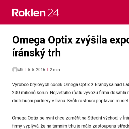
Skip
to
content
Omega Optix zvýšila expo
íránský trh
čtk
5. 5. 2016
2 min
Výrobce brýlových čoček Omega Optix z Brandýsa nad Labe
230 milionů korun. Největšího růstu vývozu firma dosáhla
distribuční partnery v Íránu. Kvůli rostoucí poptávce musel
Omega Optix se nyní chce zaměřit na Střední východ, v Írá
firmy vyplývá, že na tamním trhu je málo zastoupena střední