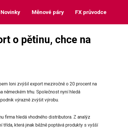
Novinky
Měnové páry
FX průvodce
rt o pětinu, chce na
m loni zvýšil export meziročně o 20 procent na
 na německém trhu. Společnost nyní hledá
 podnik výrazně zvýšit výrobu.
nu firma hledá vhodného distributora. Z analýz
 třída, která jinak běžně poptává produkty s vyšší