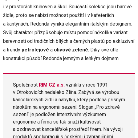
i v prostorách knihoven a škol. Součástí kolekce jsou barové
židle, proto se nabízí možnost použití i v kafeteriích
a kantýnách. Redonda vyniká elegantním italským designem.
Svůj charakter přizpůsobuje místu pomocí několika variant
barevnosti od tradičních bílých a černých plastů po exkluzivní
a trendy
petrolejové
a
olivově zelené
. Díky své útlé
konstrukci působí Redonda jemným a lehkým dojmem.
Společnost
RIM CZ a.s.
vznikla v roce 1991
v Otrokovicích nedaleko Zlína. Zabývá se výrobou
kancelářských židlí a nábytku, který podléhá přísným
nárokům na ergonomii sezení. Slogan „Pro zdravé
sezení“ je podložen intenzivním výzkumem
ergonomie a firma se tak snaží kultivovat
a ozdravovat kancelářské prostředí firem. Na vývoji
produktů spolupracují s českými i zahraničními