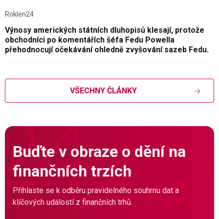
Roklen24
Výnosy amerických státních dluhopisů klesají, protože
obchodníci po komentářích šéfa Fedu Powella
přehodnocují očekávání ohledně zvyšování sazeb Fedu.
VŠECHNY ČLÁNKY
Buďte v obraze o dění na
finančních trzích
Přihlaste se k odběru pravidelného souhrnu dat a
klíčových událostí z finančních trhů.