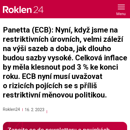
Skip
to
content
Panetta (ECB): Nyní, když jsme na
restriktivních úrovních, velmi záleží
na výši sazeb a doba, jak dlouho
budou sazby vysoké. Celková inflace
by měla klesnout pod 3 % ke konci
roku. ECB nyní musí uvažovat
o rizicích pojících se s příliš
restriktivní měnovou politikou.
Roklen24
16. 2. 2023