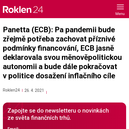
Skip
to
content
Panetta (ECB): Pa pandemii bude
zřejmě potřeba zachovat příznivé
podmínky financování, ECB jasně
deklarovala svou měnověpolitickou
autonomii a bude dále pokračovat
v politice dosažení inflačního cíle
Roklen24
26. 4. 2021
Zapojte se do newsletteru o novinkách
ze světa finančních trhů.