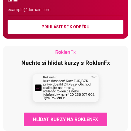
Email:
PŘIHLÁSIT SE K ODBĚRU
Nechte si hlídat kurzy s RoklenFx
HLÍDAT KURZY NA ROKLENFX