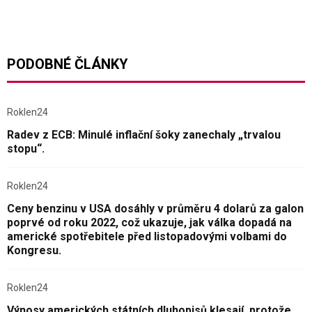
PODOBNÉ ČLÁNKY
Roklen24
Radev z ECB: Minulé inflační šoky zanechaly „trvalou
stopu“.
Roklen24
Ceny benzinu v USA dosáhly v průměru 4 dolarů za galon
poprvé od roku 2022, což ukazuje, jak válka dopadá na
americké spotřebitele před listopadovými volbami do
Kongresu.
Roklen24
Výnosy amerických státních dluhopisů klesají, protože