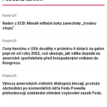
Roklen24
Radev z ECB: Minulé inflační šoky zanechaly „trvalou
stopu“.
Roklen24
Ceny benzinu v USA dosáhly v průměru 4 dolarů za galon
poprvé od roku 2022, což ukazuje, jak válka dopadá na
americké spotřebitele před listopadovými volbami do
Kongresu.
Roklen24
Výnosy amerických státních dluhopisů klesají, protože
obchodníci po komentářích šéfa Fedu Powella
přehodnocují očekávání ohledně zvyšování sazeb Fedu.