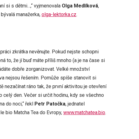
aní si s dětmi…,“ vyjmenovala
Olga Medlíková
,
a, bývalá manažerka,
olga-lektorka.cz
.
práci zkrátka nevěnujte. Pokud nejste schopni
 to, že jí buď máte příliš mnoho (a je na čase si
ádáte dobře zorganizovat. Velké množství
ova nejsou řešením. Pomůže spíše stanovit si
 nezačínat ráno tak, že první aktivitou je otevření
o celý den. Večer si určit hodinu, kdy se všechno
na do noci,“ řekl
Petr Patočka
, jednatel
tele bio Matcha Tea do Evropy,
www.matchatea.bio
.