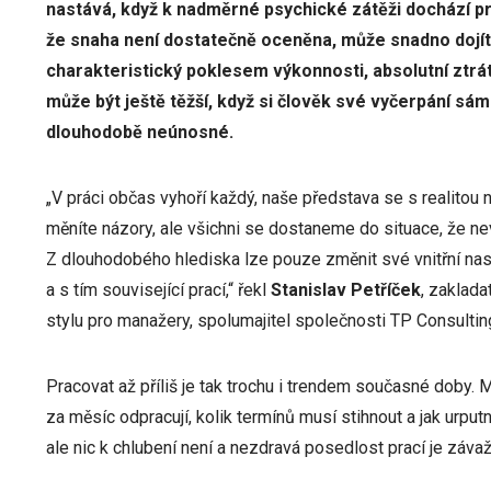
nastává, když k nadměrné psychické zátěži dochází pr
že snaha není dostatečně oceněna, může snadno dojít
charakteristický poklesem výkonnosti, absolutní ztrá
může být ještě těžší, když si člověk své vyčerpání sám
dlouhodobě neúnosné.
„V práci občas vyhoří každý, naše představa se s realitou
měníte názory, ale všichni se dostaneme do situace, že ne
Z dlouhodobého hlediska lze pouze změnit své vnitřní nas
a s tím související prací,“ řekl
Stanislav Petříček
, zaklada
stylu pro manažery, spolumajitel společnosti TP Consultin
Pracovat až příliš je tak trochu i trendem současné doby. 
za měsíc odpracují, kolik termínů musí stihnout a jak urpu
ale nic k chlubení není a nezdravá posedlost prací je zá