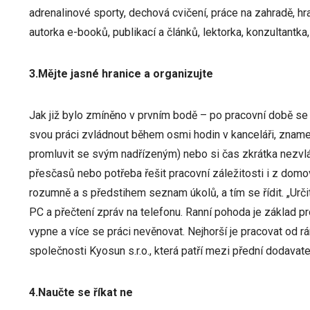
adrenalinové sporty, dechová cvičení, práce na zahradě, hr
autorka e-booků, publikací a článků, lektorka, konzultantk
3.Mějte jasné hranice a organizujte
Jak již bylo zmíněno v prvním bodě – po pracovní době se 
svou práci zvládnout během osmi hodin v kanceláři, znamená
promluvit se svým nadřízeným) nebo si čas zkrátka nezvl
přesčasů nebo potřeba řešit pracovní záležitosti i z dom
rozumně a s předstihem seznam úkolů, a tím se řídit. „Určitě
PC a přečtení zpráv na telefonu. Ranní pohoda je základ pr
vypne a více se práci nevěnovat. Nejhorší je pracovat od rá
společnosti Kyosun s.r.o., která patří mezi přední dodava
4.Naučte se říkat ne