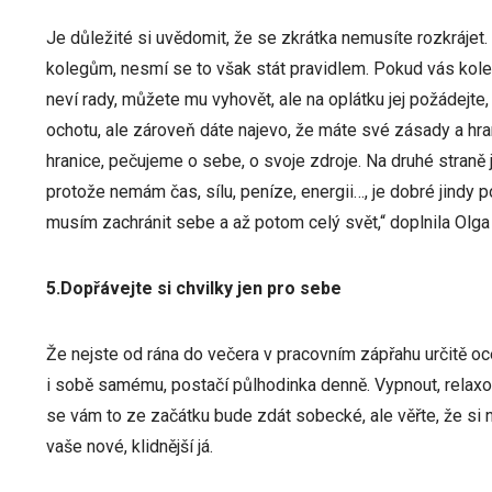
Je důležité si uvědomit, že se zkrátka nemusíte rozkráj
kolegům, nesmí se to však stát pravidlem. Pokud vás kole
neví rady, můžete mu vyhovět, ale na oplátku jej požádejte,
ochotu, ale zároveň dáte najevo, že máte své zásady a hra
hranice, pečujeme o sebe, o svoje zdroje. Na druhé straně
protože nemám čas, sílu, peníze, energii…, je dobré jindy 
musím zachránit sebe a až potom celý svět,“ doplnila Olga
5.Dopřávejte si chvilky jen pro sebe
Že nejste od rána do večera v pracovním zápřahu určitě ocen
i sobě samému, postačí půlhodinka denně. Vypnout, relaxov
se vám to ze začátku bude zdát sobecké, ale věřte, že si 
vaše nové, klidnější já.