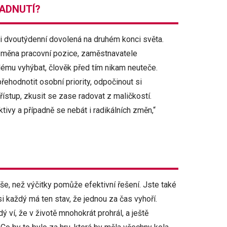
PADNUTÍ?
i dvoutýdenní dovolená na druhém konci světa.
t změna pracovní pozice, zaměstnavatele
oblému vyhýbat, člověk před tím nikam neuteče.
přehodnotit osobní priority, odpočinout si
řístup, zkusit se zase radovat z maličkostí.
vy a případně se nebát i radikálních změn,“
e, než výčitky pomůže efektivní řešení. Jste také
 každý má ten stav, že jednou za čas vyhoří.
ý ví, že v životě mnohokrát prohrál, a ještě