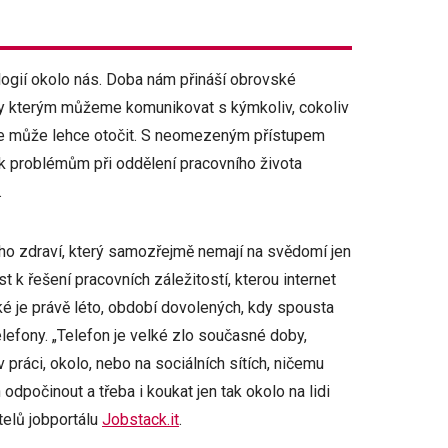
ogií okolo nás. Doba nám přináší obrovské
ky kterým můžeme komunikovat s kýmkoliv, cokoliv
uace může lehce otočit. S neomezeným přístupem
t k problémům při oddělení pracovního života
.
o zdraví, který samozřejmě nemají na svědomí jen
k řešení pracovních záležitostí, kterou internet
tické je právě léto, období dovolených, kdy spousta
lefony. „Telefon je velké zlo současné doby,
 práci, okolo, nebo na sociálních sítích, ničemu
odpočinout a třeba i koukat jen tak okolo na lidi
telů jobportálu
Jobstack.it
.