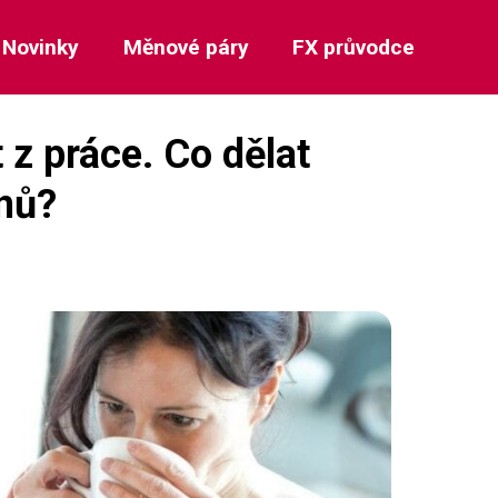
Novinky
Měnové páry
FX průvodce
t z práce. Co dělat
onů?