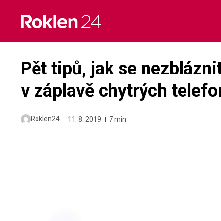
Skip
to
content
Pět tipů, jak se nezblázni
v záplavě chytrých telef
Roklen24
11. 8. 2019
7 min