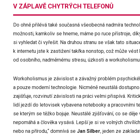
V ZÁPLAVĚ CHYTRÝCH TELEFONŮ
Do ohně přilévá také současná všeobecná nadmíra technol
možnosti, kamkoliv se hneme, máme po ruce přístroje, dí
si vyhledat či vyřešit. Na druhou stranu se však tato sit
k internetu jste k zastižení takřka nonstop, což může vés
od osobního, nadměrnému stresu, úzkosti a workoholismu
Workoholismus je závislost a závažný problém psychickéh
a pouze moderní technologie. Nicméně neustálá dostupnost 
zajišťuje, rozvinutí závislosti na práci velmi přispívá. Kri
lidí jezdí do letovisek vybavena notebooky a pracovními te
se kterým se těžko bojuje. Neustálé zjišťování, co se děje v
nepomáhá a člověka vysává. Lepší je si ve volných chvílích 
nebo na přírodu,“ domnívá se
Jan Silber
, jeden ze zaklada