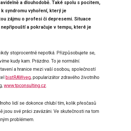
avidelně a dlouhodobě. Také spolu s pocitem,
 k syndromu vyhoření, který je
tou zájmu o profesi či depresemi. Situace
 nepřipouští a pokračuje v tempu, které je
 nikdy stoprocentně nepotká. Přizpůsobujete se,
víme kudy kam. Prázdno. To je normální.
tavení a hranice mezi vaší osobou, společností
tel
bistRAWveg
, popularizátor zdravého životního
g,
www.tpconsulting.cz
.
Mnoho lidí se dokonce chlubí tím, kolik přesčasů
tně jsou své práci zavázáni. Ve skutečnosti na tom
važným problémem.