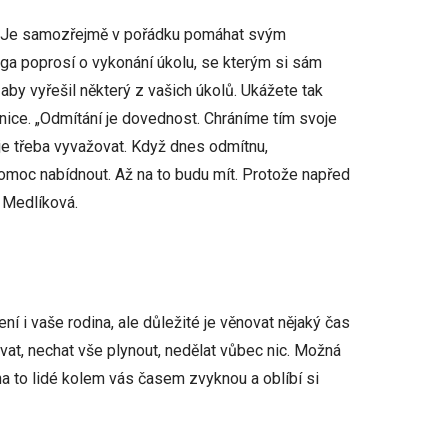
et. Je samozřejmě v pořádku pomáhat svým
ga poprosí o vykonání úkolu, se kterým si sám
 aby vyřešil některý z vašich úkolů. Ukážete tak
nice. „Odmítání je dovednost. Chráníme tím svoje
 je třeba vyvažovat. Když dnes odmítnu,
pomoc nabídnout. Až na to budu mít. Protože napřed
 Medlíková.
í i vaše rodina, ale důležité je věnovat nějaký čas
at, nechat vše plynout, nedělat vůbec nic. Možná
na to lidé kolem vás časem zvyknou a oblíbí si