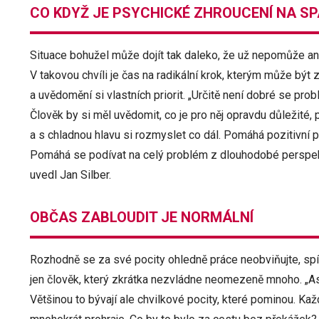
CO KDYŽ JE PSYCHICKÉ ZHROUCENÍ NA S
Situace bohužel může dojít tak daleko, že už nepomůže an
V takovou chvíli je čas na radikální krok, kterým může bý
a uvědomění si vlastních priorit. „Určitě není dobré se pr
Člověk by si měl uvědomit, co je pro něj opravdu důležité, 
a s chladnou hlavu si rozmyslet co dál. Pomáhá pozitivní p
Pomáhá se podívat na celý problém z dlouhodobé perspekti
uvedl Jan Silber.
OBČAS ZABLOUDIT JE NORMÁLNÍ
Rozhodně se za své pocity ohledně práce neobviňujte, spíš
jen člověk, který zkrátka nezvládne neomezeně mnoho. „Asi
Většinou to bývají ale chvilkové pocity, které pominou. Každ