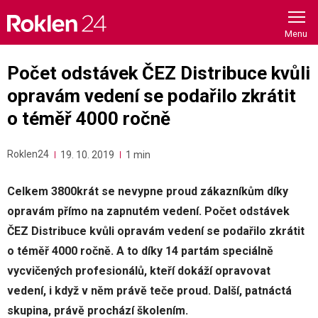
Skip
to
content
Počet odstávek ČEZ Distribuce kvůli
opravám vedení se podařilo zkrátit
o téměř 4000 ročně
Roklen24
19. 10. 2019
1 min
Celkem 3800krát se nevypne proud zákazníkům díky
opravám přímo na zapnutém vedení. Počet odstávek
ČEZ Distribuce kvůli opravám vedení se podařilo zkrátit
o téměř 4000 ročně. A to díky 14 partám speciálně
vycvičených profesionálů, kteří dokáží opravovat
vedení, i když v něm právě teče proud. Další, patnáctá
skupina, právě prochází školením.