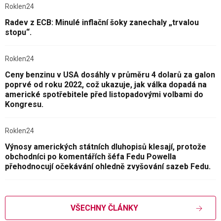
Roklen24
Radev z ECB: Minulé inflační šoky zanechaly „trvalou
stopu“.
Roklen24
Ceny benzinu v USA dosáhly v průměru 4 dolarů za galon
poprvé od roku 2022, což ukazuje, jak válka dopadá na
americké spotřebitele před listopadovými volbami do
Kongresu.
Roklen24
Výnosy amerických státních dluhopisů klesají, protože
obchodníci po komentářích šéfa Fedu Powella
přehodnocují očekávání ohledně zvyšování sazeb Fedu.
VŠECHNY ČLÁNKY