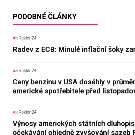
PODOBNÉ ČLÁNKY
Roklen24
Radev z ECB: Minulé inflační šoky za
Roklen24
Ceny benzinu v USA dosáhly v průměru
americké spotřebitele před listopad
Roklen24
Výnosy amerických státních dluhopis
očekávání ohledně zvyšování sazeb 