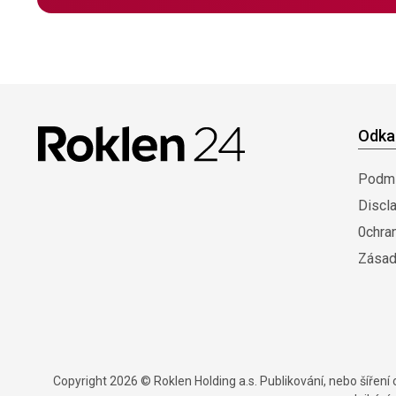
Odka
Podmí
Discl
0chra
Zásad
Copyright 2026 © Roklen Holding a.s. Publikování, nebo šířen