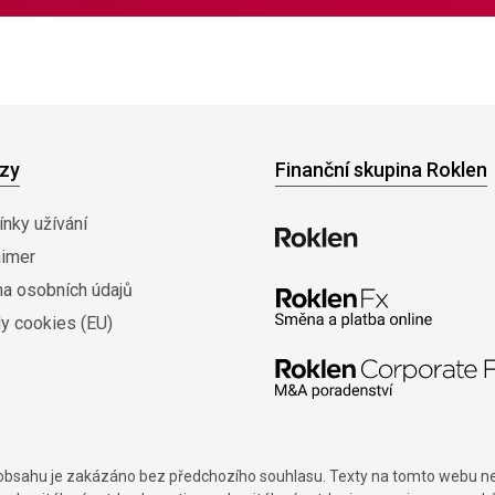
zy
Finanční skupina Roklen
nky užívání
aimer
na osobních údajů
y cookies (EU)
í obsahu je zakázáno bez předchozího souhlasu. Texty na tomto webu nes