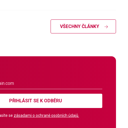
VŠECHNY ČLÁNKY
PŘIHLÁSIT SE K ODBĚRU
síte se
zásadami o ochraně osobních údajů.