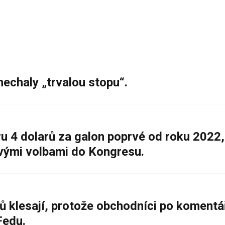
nechaly „trvalou stopu“.
 4 dolarů za galon poprvé od roku 2022,
ovými volbami do Kongresu.
ů klesají, protože obchodníci po komentá
Fedu.