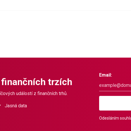
Email:
 finančních trzích
čových událostí z finančních trhů.
Jasná data
Odesláním souhla