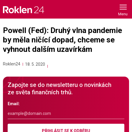
Skip
to
content
Powell (Fed): Druhý vlna pandemie
by měla ničící dopad, chceme se
vyhnout dalším uzavírkám
Roklen24
18. 5. 2020
Zapojte se do newsletteru o novinkách
ze světa finančních trhů.
Email:
PŘIHLÁSIT SE K ODBĚRU