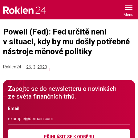
Skip
to
content
Powell (Fed): Fed určitě není
v situaci, kdy by mu došly potřebné
nástroje měnové politiky
Roklen24
26. 3. 2020
Zapojte se do newsletteru o novinkách
ze světa finančních trhů.
Email:
PŘIHLÁSIT SE K ODBĚRU