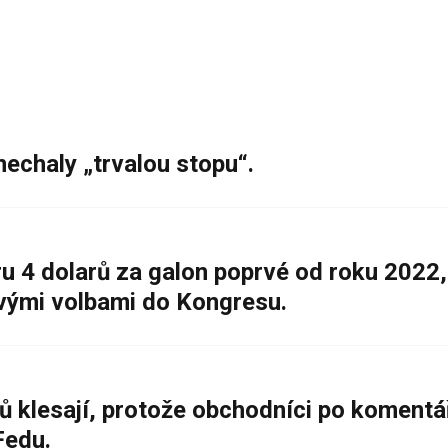
nechaly „trvalou stopu“.
 4 dolarů za galon poprvé od roku 2022,
ovými volbami do Kongresu.
ů klesají, protože obchodníci po komentá
Fedu.