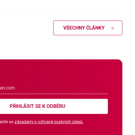
VŠECHNY ČLÁNKY
PŘIHLÁSIT SE K ODBĚRU
síte se
zásadami o ochraně osobních údajů.