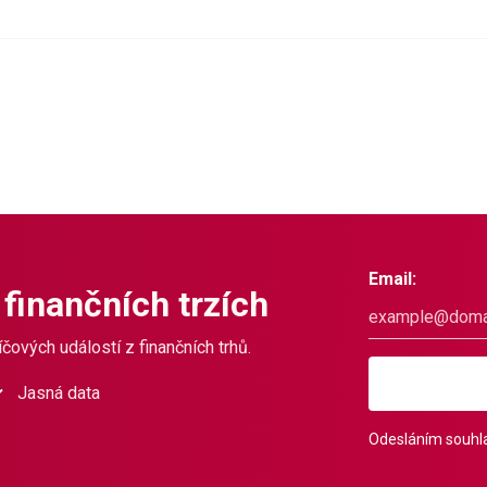
Email:
 finančních trzích
čových událostí z finančních trhů.
Jasná data
Odesláním souhla