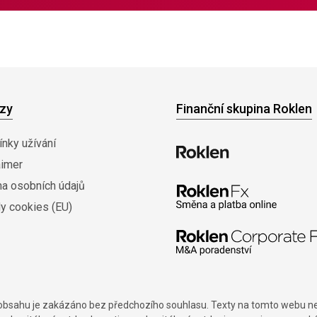
zy
Finanční skupina Roklen
nky užívání
aimer
na osobních údajů
y cookies (EU)
í obsahu je zakázáno bez předchozího souhlasu. Texty na tomto webu nes