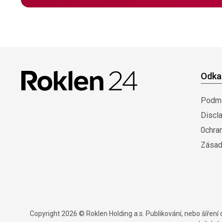
Odka
Podmí
Discl
0chra
Zásad
Copyright 2026 © Roklen Holding a.s. Publikování, nebo šířen