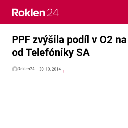
Skip
to
content
PPF zvýšila podíl v O2 na
od Telefóniky SA
Roklen24
30. 10. 2014