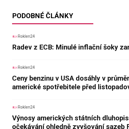
PODOBNÉ ČLÁNKY
Roklen24
Radev z ECB: Minulé inflační šoky za
Roklen24
Ceny benzinu v USA dosáhly v průměru
americké spotřebitele před listopad
Roklen24
Výnosy amerických státních dluhopis
očekávání ohledně zvyšování sazeb 