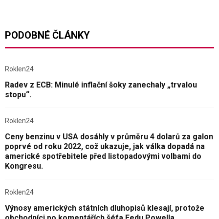
PODOBNÉ ČLÁNKY
Roklen24
Radev z ECB: Minulé inflační šoky zanechaly „trvalou
stopu“.
Roklen24
Ceny benzinu v USA dosáhly v průměru 4 dolarů za galon
poprvé od roku 2022, což ukazuje, jak válka dopadá na
americké spotřebitele před listopadovými volbami do
Kongresu.
Roklen24
Výnosy amerických státních dluhopisů klesají, protože
obchodníci po komentářích šéfa Fedu Powella