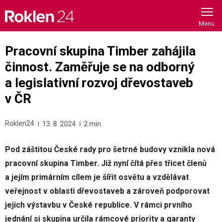
Skip
to
content
Pracovní skupina Timber zahájila
činnost. Zaměřuje se na odborný
a legislativní rozvoj dřevostaveb
v ČR
Roklen24
13. 8. 2024
2 min
Pod záštitou České rady pro šetrné budovy vznikla nová
pracovní skupina Timber. Již nyní čítá přes třicet členů
a jejím primárním cílem je šířit osvětu a vzdělávat
veřejnost v oblasti dřevostaveb a zároveň podporovat
jejich výstavbu v České republice. V rámci prvního
jednání si skupina určila rámcové priority a garanty