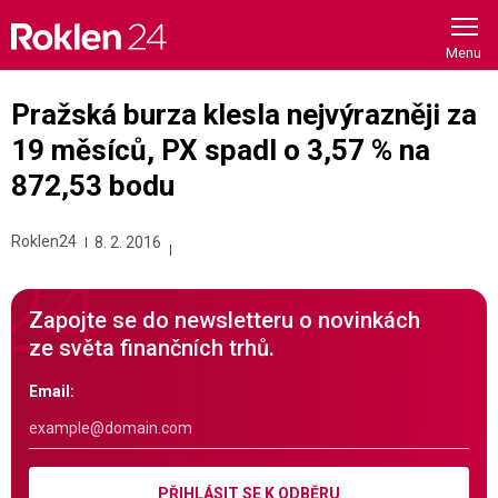
Skip
to
content
Pražská burza klesla nejvýrazněji za
19 měsíců, PX spadl o 3,57 % na
872,53 bodu
Roklen24
8. 2. 2016
Zapojte se do newsletteru o novinkách
ze světa finančních trhů.
Email:
PŘIHLÁSIT SE K ODBĚRU