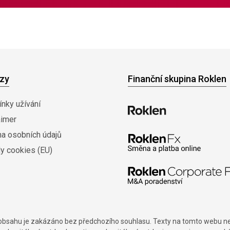
zy
Finanční skupina Roklen
nky užívání
aimer
na osobních údajů
y cookies (EU)
í obsahu je zakázáno bez předchozího souhlasu. Texty na tomto webu nes