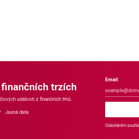
Email:
 finančních trzích
čových událostí z finančních trhů.
Jasná data
Odesláním souhla