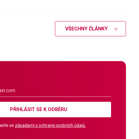
VŠECHNY ČLÁNKY
PŘIHLÁSIT SE K ODBĚRU
síte se
zásadami o ochraně osobních údajů.