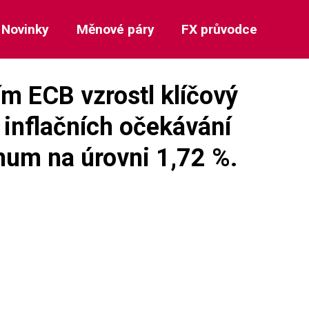
Novinky
Měnové páry
FX průvodce
m ECB vzrostl klíčový
 inflačních očekávání
mum na úrovni 1,72 %.