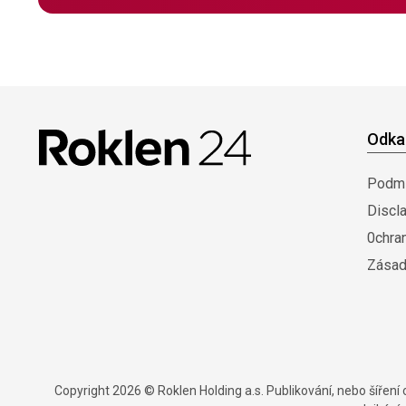
Odka
Podmí
Discl
0chra
Zásad
Copyright 2026 © Roklen Holding a.s. Publikování, nebo šířen