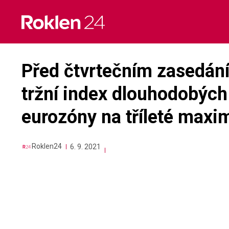
Skip
to
content
Před čtvrtečním zasedání
tržní index dlouhodobých
eurozóny na tříleté maxi
Roklen24
6. 9. 2021