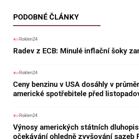
PODOBNÉ ČLÁNKY
Roklen24
Radev z ECB: Minulé inflační šoky za
Roklen24
Ceny benzinu v USA dosáhly v průměru
americké spotřebitele před listopad
Roklen24
Výnosy amerických státních dluhopis
očekávání ohledně zvyšování sazeb 