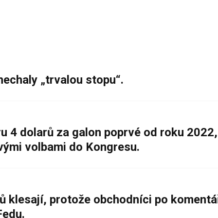
nechaly „trvalou stopu“.
 4 dolarů za galon poprvé od roku 2022,
ovými volbami do Kongresu.
ů klesají, protože obchodníci po komentá
Fedu.