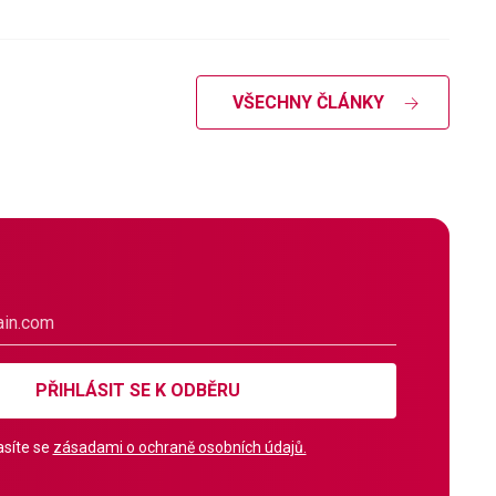
VŠECHNY ČLÁNKY
PŘIHLÁSIT SE K ODBĚRU
síte se
zásadami o ochraně osobních údajů.