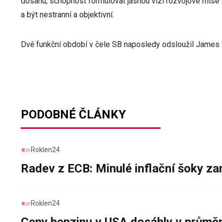
dosahu, schopnost formulovat jasnou vizi rozvojové mise 
a být nestranní a objektivní.
Dvě funkční období v čele SB naposledy odsloužil James 
PODOBNÉ ČLÁNKY
Roklen24
Radev z ECB: Minulé inflační šoky za
Roklen24