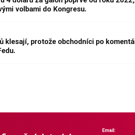
 4 dolarů za galon poprvé od roku 2022,
ovými volbami do Kongresu.
ů klesají, protože obchodníci po komentá
Fedu.
Email: