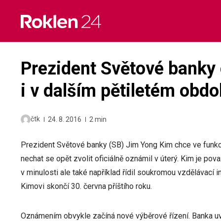
Skip
to
content
Prezident Světové banky 
i v dalším pětiletém obdo
čtk
24. 8. 2016
2 min
Prezident Světové banky (SB) Jim Yong Kim chce ve funkci
nechat se opět zvolit oficiálně oznámil v úterý. Kim je po
v minulosti ale také například řídil soukromou vzdělávací i
Kimovi skončí 30. června příštího roku.
Oznámením obvykle začíná nové výběrové řízení. Banka uved