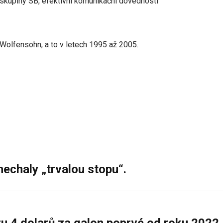
skupiny SB, efektivní komunikační dovednosti
Wolfensohn, a to v letech 1995 až 2005.
nechaly „trvalou stopu“.