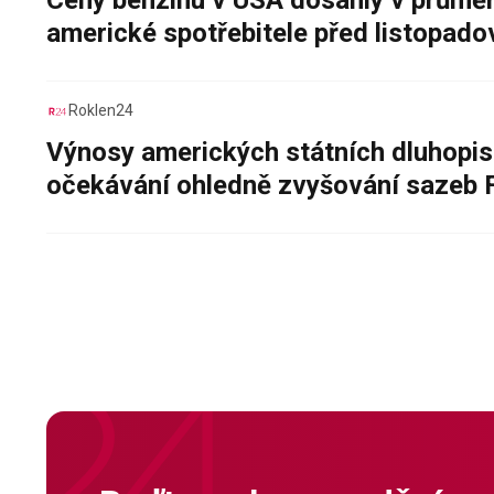
Ceny benzinu v USA dosáhly v průměru
americké spotřebitele před listopad
Roklen24
Výnosy amerických státních dluhopis
očekávání ohledně zvyšování sazeb 