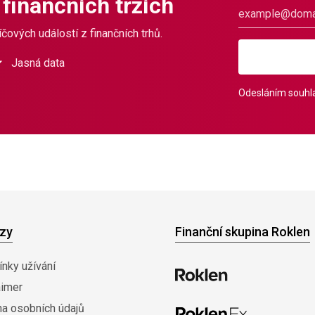
 finančních trzích
čových událostí z finančních trhů.
Jasná data
Odesláním souhla
zy
Finanční skupina Roklen
nky užívání
aimer
na osobních údajů