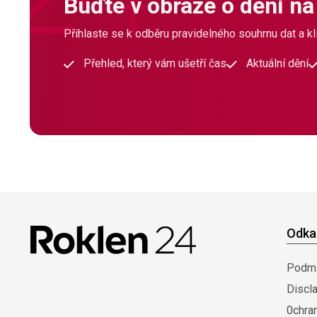
Buďte v obraze o dění na
Přihlaste se k odběru pravidelného souhrnu dat a klí
Přehled, který vám ušetří čas
Aktuální dění
Odka
Podmí
Discl
0chra