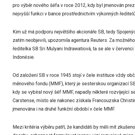
pro výběr nového šéfa v roce 2012, kdy byl jmenován pre
nejvyšší funkci v bance prostřednictvím výkonných ředitelů
Kim už má podporu největšího akcionáře SB, tedy Spojených
zatím neobjevili, upozornila agentura Reuters. Za možné
ředitelka SB Sri Mulyani Indrawatiová, ta se ale v červenci v
Indonésie.
Od založení SB v roce 1945 stojí v čele instituce vždy o
měnového fondu (MMF), který je sesterskou organizací SB, 
kdy se vybíral nový šéf MMF, napadly některé rozvíjející
Carstense, místo ale nakonec získala Francouzska Christi
jmenována i na druhé funkční období v čele MMF.
Mezi kritéria výběru patří, že kandidáti by měli mít zkuše