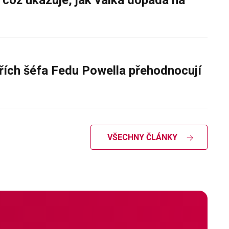
 což ukazuje, jak válka dopadá na
řích šéfa Fedu Powella přehodnocují
VŠECHNY ČLÁNKY