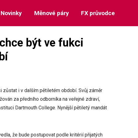
Novinky
Měnové páry
FX průvodce
chce být ve fukci
bí
 zůstat i v dalším pětiletém období. Svůj záměr
važován za předního odborníka na veřejné zdraví,
nstituci Dartmouth College. Nynější pětiletý mandát
la, že bude postupovat podle kritérií přijatých