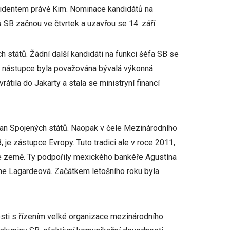
zidentem právě Kim. Nominace kandidátů na
 SB začnou ve čtvrtek a uzavřou se 14. září.
 států. Žádní další kandidáti na funkci šéfa SB se
ho nástupce byla považována bývalá výkonná
rátila do Jakarty a stala se ministryní financí
bčan Spojených států. Naopak v čele Mezinárodního
je zástupce Evropy. Tuto tradici ale v roce 2011,
 se země. Ty podpořily mexického bankéře Agustína
ne Lagardeová. Začátkem letošního roku byla
nosti s řízením velké organizace mezinárodního