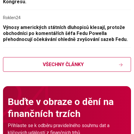
Kongresu.
Roklen24
Výnosy amerických státních dluhopisů klesají, protože
obchodníci po komentářích šéfa Fedu Powella
přehodnocují očekávání ohledně zvyšování sazeb Fedu.
VŠECHNY ČLÁNKY
Buďte v obraze o dění na
finančních trzích
Přihlaste se k odběru pravidelného souhrnu dat a
klíčových událostí z finančních trhů.