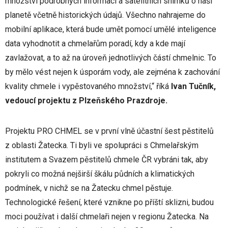
množství podrobných informací a satelitních snímků o naší
planetě včetně historických údajů. Všechno nahrajeme do
mobilní aplikace, která bude umět pomocí umělé inteligence
data vyhodnotit a chmelařům poradí, kdy a kde mají
zavlažovat, a to až na úroveň jednotlivých částí chmelnic. To
by mělo vést nejen k úsporám vody, ale zejména k zachování
kvality chmele i vypěstovaného množství,“ říká
Ivan Tučník,
vedoucí projektu z Plzeňského Prazdroje.
Projektu PRO CHMEL se v první vlně účastní šest pěstitelů
z oblasti Žatecka. Ti byli ve spolupráci s Chmelařským
institutem a Svazem pěstitelů chmele ČR vybráni tak, aby
pokryli co možná nejširší škálu půdních a klimatických
podmínek, v nichž se na Žatecku chmel pěstuje.
Technologické řešení, které vznikne po příští sklizni, budou
moci používat i další chmelaři nejen v regionu Žatecka. Na