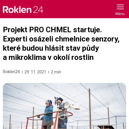
Skip
to
content
Projekt PRO CHMEL startuje.
Experti osázeli chmelnice senzory,
které budou hlásit stav půdy
a mikroklima v okolí rostlin
Roklen24
29. 11. 2021
2 min