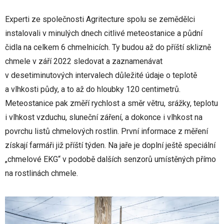
Experti ze společnosti Agritecture spolu se zemědělci
instalovali v minulých dnech citlivé meteostanice a půdní
čidla na celkem 6 chmelnicích. Ty budou až do příští sklizně
chmele v září 2022 sledovat a zaznamenávat
v desetiminutových intervalech důležité údaje o teplotě
a vlhkosti půdy, a to až do hloubky 120 centimetrů.
Meteostanice pak změří rychlost a směr větru, srážky, teplotu
i vlhkost vzduchu, sluneční záření, a dokonce i vlhkost na
povrchu listů chmelových rostlin. První informace z měření
získají farmáři již příští týden. Na jaře je doplní ještě speciální
„chmelové EKG“ v podobě dalších senzorů umístěných přímo
na rostlinách chmele.