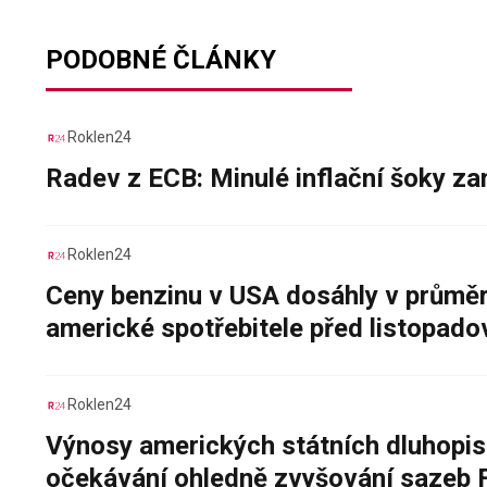
PODOBNÉ ČLÁNKY
Roklen24
Radev z ECB: Minulé inflační šoky za
Roklen24
Ceny benzinu v USA dosáhly v průměru
americké spotřebitele před listopad
Roklen24
Výnosy amerických státních dluhopis
očekávání ohledně zvyšování sazeb 