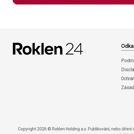
Odka
Podmí
Discl
0chra
Zásad
Copyright 2026 © Roklen Holding a.s. Publikování, nebo šířen