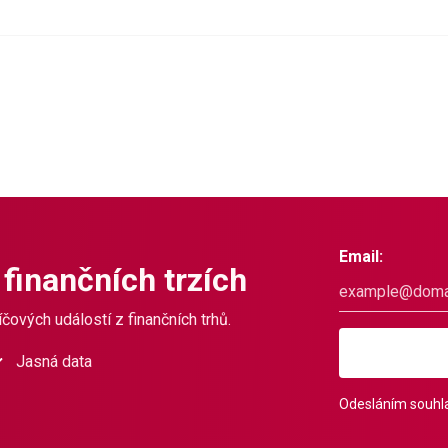
Email:
 finančních trzích
čových událostí z finančních trhů.
Jasná data
Odesláním souhla