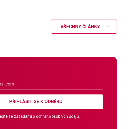
VŠECHNY ČLÁNKY
PŘIHLÁSIT SE K ODBĚRU
síte se
zásadami o ochraně osobních údajů.