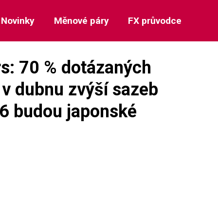
Novinky
Měnové páry
FX průvodce
s: 70 % dotázaných
 v dubnu zvýší sazeb
26 budou japonské