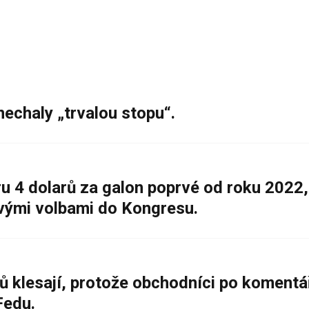
nechaly „trvalou stopu“.
 4 dolarů za galon poprvé od roku 2022,
ovými volbami do Kongresu.
ů klesají, protože obchodníci po komentá
Fedu.