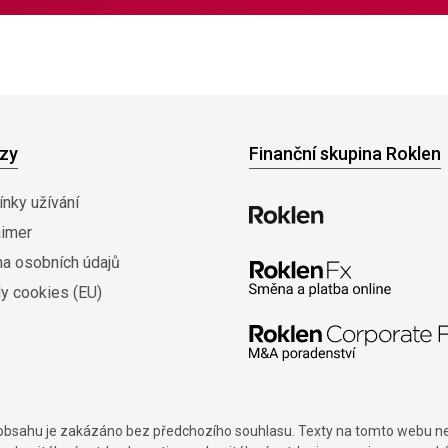
zy
Finanční skupina Roklen
nky užívání
aimer
na osobních údajů
y cookies (EU)
í obsahu je zakázáno bez předchozího souhlasu. Texty na tomto webu nes