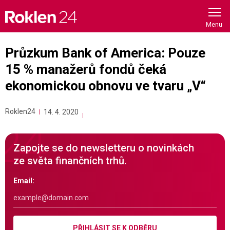
Skip
to
content
Průzkum Bank of America: Pouze
15 % manažerů fondů čeká
ekonomickou obnovu ve tvaru „V“
Roklen24
14. 4. 2020
Zapojte se do newsletteru o novinkách
ze světa finančních trhů.
Email:
PŘIHLÁSIT SE K ODBĚRU