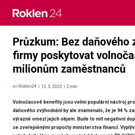
Skip
to
content
Průzkum: Bez daňového 
firmy poskytovat volnoča
milionům zaměstnanců
Roklen24
12. 5. 2023
2 min
Volnočasové benefity jsou velmi populární nástroj pr
daňového zvýhodnění by ale znamenalo, že je 94 % z
výrazně omezí jejich objem. Bude to mít negativní dop
se zveřejněnými propočty ministerstva financí. Vyplý