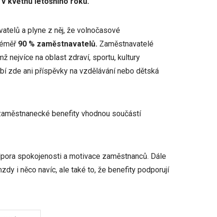
v květnu letošního roku.
telů a plyne z něj, že volnočasové
téměř
90 % zaměstnavatelů.
Zaměstnavatelé
 nejvíce na oblast zdraví, sportu, kultury
ybí zde ani příspěvky na vzdělávání nebo dětská
zaměstnanecké benefity vhodnou součástí
dpora spokojenosti a motivace zaměstnanců. Dále
dy i něco navíc, ale také to, že benefity podporují