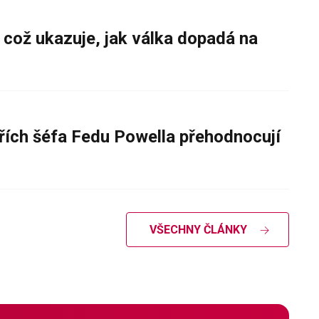
 což ukazuje, jak válka dopadá na
řích šéfa Fedu Powella přehodnocují
VŠECHNY ČLÁNKY