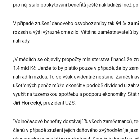
pro něj stalo poskytování benefitů ještě nákladnější než p
V případě zrušení daňového osvobození by tak
94 % zam
rozsah a výši výrazně omezilo. Většina zaměstnavatelů by
náhrady.
„V médiích se objevily propočty ministerstva financí, že 
1,4 mld Kč. Jenže to by platilo pouze v případě, že by za
nahradili mzdou. To se však evidentně nestane. Zaměstnava
ušetřených peněz může skončit v podobě dividend u zahra
využít na tuzemskou spotřebu a podporu ekonomiky. Stát n
Jiří Horecký,
prezident UZS.
“Volnočasové benefity dostávají ¾ všech zaměstnanců, ted
členů v případě zrušení jejich daňového zvýhodnění je jasn
ekonomicky nevyplatí je poskytovat. Konečný dopad na výb