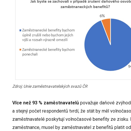
Zdroj: Unie zaměstnavatelských svazů ČR
Více než 93 % zaměstnavatelů
považuje daňové zvýhodn
a stejný počet respondentů tvrdí, že stát by měl volnočas
zaměstnavatelé poskytují volnočasové benefity ze zisku. 
zaměstnance, musel by zaměstnavatel z benefitů platit odv