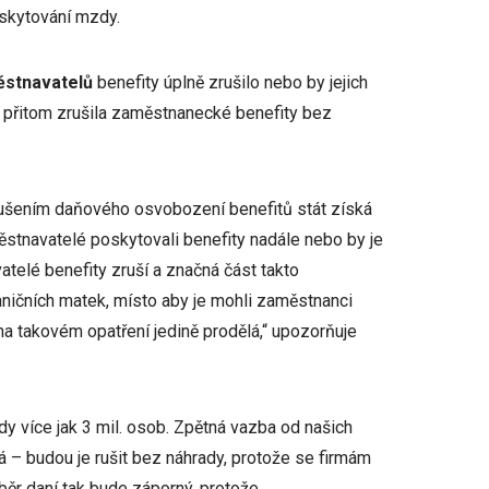
oskytování mzdy.
ěstnavatelů
benefity úplně zrušilo nebo by jejich
 přitom zrušila zaměstnanecké benefity bez
zrušením daňového osvobození benefitů stát získá
městnavatelé poskytovali benefity nadále nebo by je
telé benefity zruší a značná část takto
ničních matek, místo aby je mohli zaměstnanci
a takovém opatření jedině prodělá,“ upozorňuje
y více jak 3 mil. osob. Zpětná vazba od našich
á – budou je rušit bez náhrady, protože se firmám
ěr daní tak bude záporný, protože