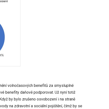
ění volnočasových benefitů za smysluplné
ové benefity daňově podporovat. Už nyní totiž
Když by bylo zrušeno osvobození i na straně
ody na zdravotní a sociální pojištění, čímž by se