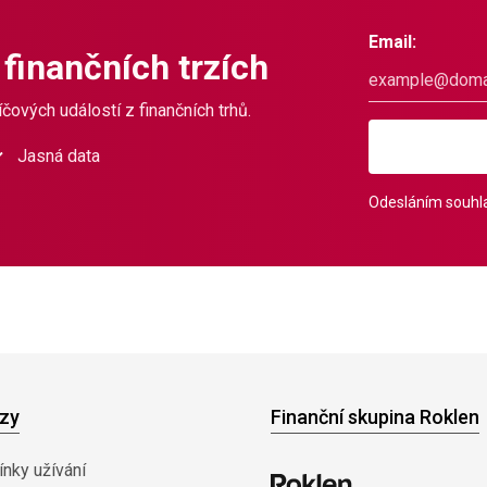
Email:
 finančních trzích
čových událostí z finančních trhů.
Jasná data
Odesláním souhla
zy
Finanční skupina Roklen
nky užívání