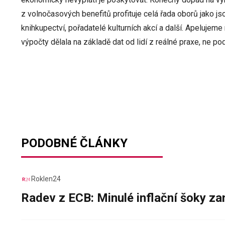
z volnočasových benefitů profituje celá řada oborů jako jso
knihkupectví, pořadatelé kulturních akcí a další. Apelujem
výpočty dělala na základě dat od lidí z reálné praxe, ne po
PODOBNÉ ČLÁNKY
Roklen24
Radev z ECB: Minulé inflační šoky za