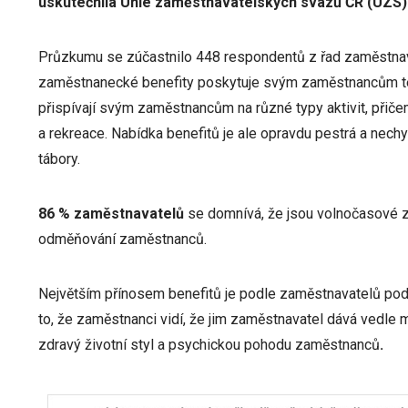
uskutečnila Unie zaměstnavatelských svazů ČR (UZS) 
Průzkumu se zúčastnilo 448 respondentů z řad zaměstnava
zaměstnanecké benefity poskytuje svým zaměstnancům 
přispívají svým zaměstnancům na různé typy aktivit, přičemž
a rekreace. Nabídka benefitů je ale opravdu pestrá a nech
tábory.
86 % zaměstnavatelů
se domnívá, že jsou volnočasové 
odměňování zaměstnanců.
Největším přínosem benefitů je podle zaměstnavatelů po
to, že zaměstnanci vidí, že jim zaměstnavatel dává vedle mz
zdravý životní styl a psychickou pohodu zaměstnanců
.