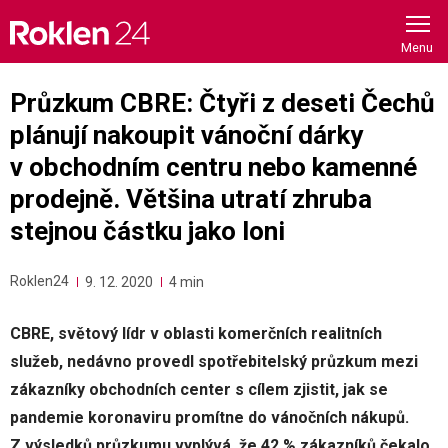
Skip
to
content
Průzkum CBRE: Čtyři z deseti Čechů
plánují nakoupit vánoční dárky
v obchodním centru nebo kamenné
prodejně. Většina utratí zhruba
stejnou částku jako loni
Roklen24
9. 12. 2020
4 min
CBRE, světový lídr v oblasti komerčních realitních
služeb, nedávno provedl spotřebitelský průzkum mezi
zákazníky obchodních center s cílem zjistit, jak se
pandemie koronaviru promítne do vánočních nákupů.
Z výsledků průzkumu vyplývá, že 42 % zákazníků čekalo