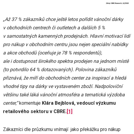
„Až 37 % zákazníků chce ještě letos pořídit vánoční dárky
v obchodních centrech či outletech a dalších 5 %
v samostatných kamenných prodejnách. Hlavní motivací lidí
pro nákup v obchodním centru jsou nejen speciální nabídky
a akce obchodů (oceňuje je 78 % respondentů),
ale i dostupnost širokého spektra prodejen na jednom místě
(to potvrdilo 64 % dotazovaných). Polovina zákazníků
přiznává, že míří do obchodních center za inspirací a hledá
vhodné tipy na dárky ve vystaveném zboží. Nadpoloviční
většinu také láká vánoční atmosféra a tematická výzdoba
center,“
komentuje
Klára Bejblová, vedoucí výzkumu
retailového sektoru v CBRE.
[1]
Zákazníci dle průzkumu vnímají jako překážku pro nákup