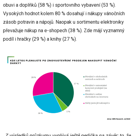
obuvi a doplňků (58 %) i sportovního vybavení (53 %).
Vysokých hodnot kolem 80 % dosahují i nákupy vánočních
zásob potravin a nápojů. Naopak u sortimentu elektroniky
převažuje nákup na e-shopech (38 %). Zde májí vyznamný
podíl i hračky (29 %) a knihy (27 %).
„Z výsledků průzkumu vyplývá ještě perlička na závěr: to, že