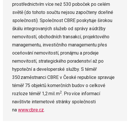
prostřednictvím více než 530 poboček po celém
světě (do tohoto součtu nejsou započteny dceřiné
společnosti). Společnost CBRE poskytuje širokou
škálu integrovaných služeb od správy a údržby
nemovitostí, obchodních transakcí, projektového
managementu, investičního managementu přes
oceňování nemovitostí, pronájmu a prodeje
nemovitostí, strategického poradenství až po
hypoteční a developerské služby. S téměř
350 zaměstnanci CBRE v České republice spravuje
téměř 75 objektů komerčních budov o celkové
2
rozloze téměř 1,2 mil. m
. Pro více informací
navštivte internetové stránky společnosti
na
www.cbre.cz
.