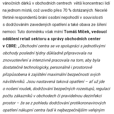
vánočních dárků v obchodních centrech větší koncentraci lidí
na jednom místě, což uvedlo přes 70 % dotázaných. Necelé
třetině respondentů brání osobní nepohodlí v souvislosti
s dodržováním zavedených opatření a také obava ze šíření
nemoci. Tuto domněnku však mírní
Tomáš Míček, vedoucí
oddělení retail sektoru a správy obchodních center
v CBRE:
„Obchodní centra se ve spolupráci s jednotlivými
obchody poslední týdny důkladně připravovala na
znovuotevření a intenzivně pracovala na tom, aby byla
dostatečně technologicky, personálně i prostorově
přizpůsobena k zajištění maximální bezpečnosti svých
návštěvníků. Jsou nastavená taková opatření – ať už jde
o nošení roušek, dodržování bezpečných rozestupů, regulaci
počtu zákazníků v obchodech či pravidelnou dezinfekci
prostor – že se z pohledu dodržování protikoronavirových
opatření nákupní centra řadí k nejbezpečnějším veřejným