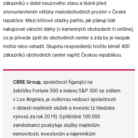
zákazníků v době nouzového stavu a těsně před
znovuotevřením většiny maloobchodních prostor v České
republice. Mezi klíčové otázky patřilo, jak plánují lidé
nakupovat vánoční dárky (v kamenných obchodech či onlline),
co je přivede zpět do obchodních center a zda by je naopak
mohlo něco odradit. Skupinu respondentů tvořilo téměř 400
zákazníků obchodních center napříč Českou republikou.
CBRE Group
, společnost figurující na
žebříčku Fortune 500 a indexu S&P 500 se sídlem
v Los Angeles, je světovou vedoucí společností
v oblasti realitních služeb a investic (z hlediska
výnosů za rok 2019). S přibližně 100 000
zaměstnanci poskytuje služby majitelům
nemovitostí, investorům a nájemníkům