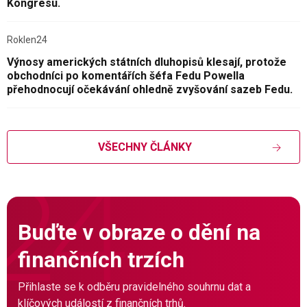
Kongresu.
Roklen24
Výnosy amerických státních dluhopisů klesají, protože
obchodníci po komentářích šéfa Fedu Powella
přehodnocují očekávání ohledně zvyšování sazeb Fedu.
VŠECHNY ČLÁNKY
Buďte v obraze o dění na
finančních trzích
Přihlaste se k odběru pravidelného souhrnu dat a
klíčových událostí z finančních trhů.