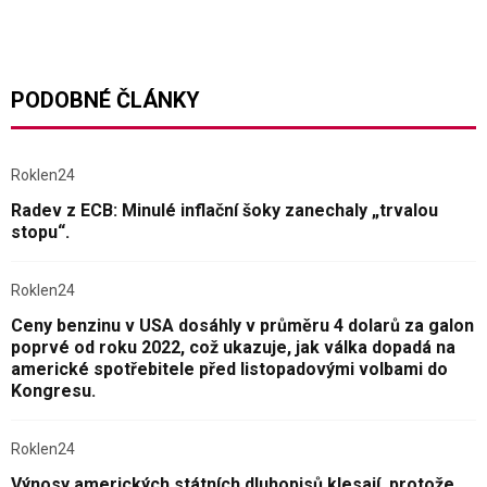
PODOBNÉ ČLÁNKY
Roklen24
Radev z ECB: Minulé inflační šoky zanechaly „trvalou
stopu“.
Roklen24
Ceny benzinu v USA dosáhly v průměru 4 dolarů za galon
poprvé od roku 2022, což ukazuje, jak válka dopadá na
americké spotřebitele před listopadovými volbami do
Kongresu.
Roklen24
Výnosy amerických státních dluhopisů klesají, protože