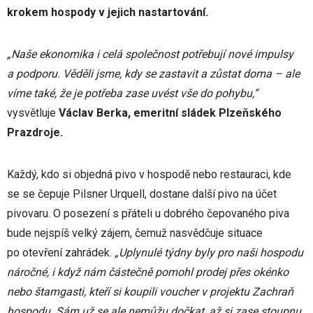
krokem hospody v jejich nastartování.
„Naše ekonomika i celá společnost potřebují nové impulsy
a podporu. Věděli jsme, kdy se zastavit a zůstat doma – ale
víme také, že je potřeba zase uvést vše do pohybu,“
vysvětluje
Václav Berka, emeritní sládek Plzeňského
Prazdroje.
Každý, kdo si objedná pivo v hospodě nebo restauraci, kde
se se čepuje Pilsner Urquell, dostane další pivo na účet
pivovaru. O posezení s přáteli u dobrého čepovaného piva
bude nejspíš velký zájem, čemuž nasvědčuje situace
po otevření zahrádek.
„Uplynulé týdny byly pro naši hospodu
náročné, i když nám částečně pomohl prodej přes okénko
nebo štamgasti, kteří si koupili voucher v projektu Zachraň
hospodu. Sám už se ale nemůžu dočkat, až si zase stoupnu