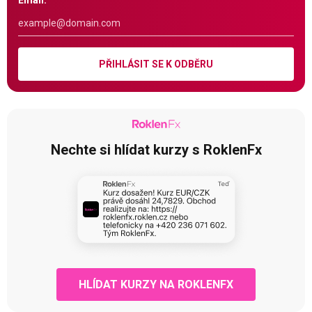
Email:
PŘIHLÁSIT SE K ODBĚRU
Nechte si hlídat kurzy s RoklenFx
HLÍDAT KURZY NA ROKLENFX