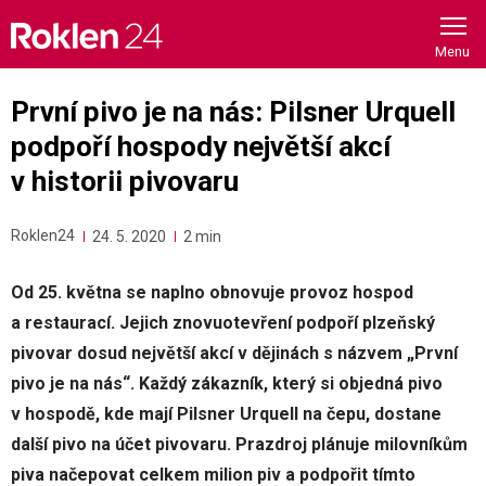
Skip
to
content
První pivo je na nás: Pilsner Urquell
podpoří hospody největší akcí
v historii pivovaru
Roklen24
24. 5. 2020
2 min
Od 25. května
se naplno obnovuje provoz hospod
a restaurací. Jejich znovuotevření podpoří plzeňský
pivovar dosud největší akcí v dějinách s názvem „První
pivo je na nás“. Každý zákazník, který si objedná pivo
v hospodě, kde mají Pilsner Urquell na čepu, dostane
další pivo na účet pivovaru. Prazdroj plánuje milovníkům
piva načepovat celkem milion piv a podpořit tímto