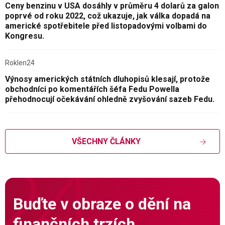
Ceny benzinu v USA dosáhly v průměru 4 dolarů za galon
poprvé od roku 2022, což ukazuje, jak válka dopadá na
americké spotřebitele před listopadovými volbami do
Kongresu.
Roklen24
Výnosy amerických státních dluhopisů klesají, protože
obchodníci po komentářích šéfa Fedu Powella
přehodnocují očekávání ohledně zvyšování sazeb Fedu.
VŠECHNY ČLÁNKY
Buďte v obraze o dění na
finančních trzích