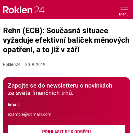
Skip
to
content
Rehn (ECB): Současná situace
vyžaduje efektivní balíček měnových
opatření, a to již v září
Roklen24
30. 8. 2019
Zapojte se do newsletteru o novinkách
ze světa finančních trhů.
Email:
PŘIHLÁSIT SE K ODBĚRU