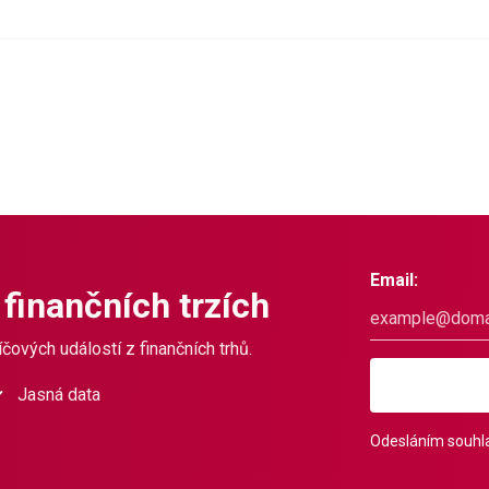
Email:
 finančních trzích
čových událostí z finančních trhů.
Jasná data
Odesláním souhla