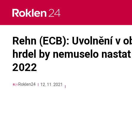
Skip
to
content
Rehn (ECB): Uvolnění v ob
hrdel by nemuselo nastat
2022
Roklen24
12. 11. 2021