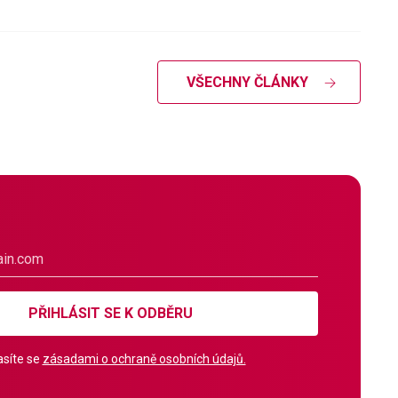
VŠECHNY ČLÁNKY
PŘIHLÁSIT SE K ODBĚRU
síte se
zásadami o ochraně osobních údajů.