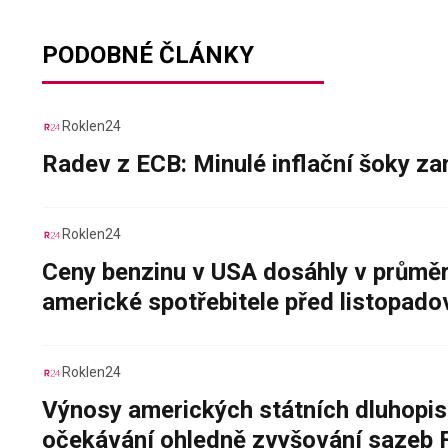
PODOBNÉ ČLÁNKY
Roklen24
Radev z ECB: Minulé inflační šoky za
Roklen24
Ceny benzinu v USA dosáhly v průměru
americké spotřebitele před listopad
Roklen24
Výnosy amerických státních dluhopis
očekávání ohledně zvyšování sazeb 