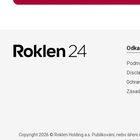
Odka
Podmí
Discl
0chra
Zásad
Copyright 2026 © Roklen Holding a.s. Publikování, nebo šířen