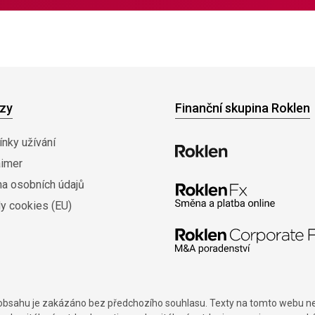
zy
Finanční skupina Roklen
nky užívání
aimer
na osobních údajů
y cookies (EU)
í obsahu je zakázáno bez předchozího souhlasu. Texty na tomto webu nes