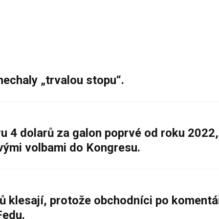
nechaly „trvalou stopu“.
 4 dolarů za galon poprvé od roku 2022,
ovými volbami do Kongresu.
ů klesají, protože obchodníci po komentá
Fedu.